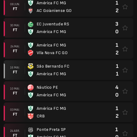
1
América FC MG
08 JUN.
FT
2
AC Goianiense GO
3
EC Juventude RS
30 MAI.
FT
0
América FC MG
1
América FC MG
24 MAI.
FT
2
Vila Nova FC GO
1
São Bernardo FC
16 MAI.
FT
1
América FC MG
4
Náutico PE
10 MAI.
FT
0
América FC MG
1
América FC MG
03 MAI.
FT
2
CRB
1
Ponte Preta SP
24 ABR.
FT