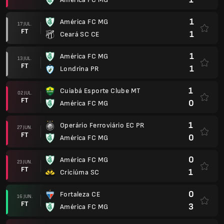
1
América FC MG
17 JUL.
FT
1
Ceará SC CE
1
América FC MG
13 JUL.
FT
1
Londrina PR
1
Cuiabá Esporte Clube MT
02 JUL.
FT
0
América FC MG
1
Operário Ferroviário EC PR
27 JUN.
FT
0
América FC MG
0
América FC MG
23 JUN.
FT
1
Criciúma SC
0
Fortaleza CE
16 JUN.
FT
3
América FC MG