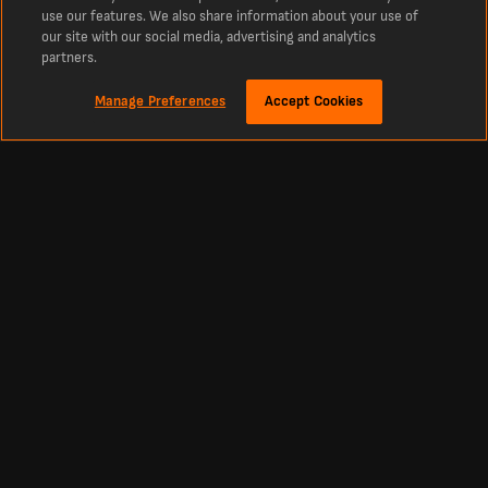
use our features. We also share information about your use of
our site with our social media, advertising and analytics
partners.
Manage Preferences
Accept Cookies
Sobre
Resultados de futebol dos jogos de hoje no LiveScore
O destino campeão para resultados de futebol ao vivo, além de tênis, basquete,
críquete, hóquei e muito mais. No LiveScore você encontra os resultados dos
jogos de hoje do futebol e notícias do mundo inteiro. Tabelas atualizadas,
horários e placares de todas as principais ligas e competições do mundo
enquanto estão acontecendo, incluindo a Série A do Brasil, Copa Libertadores,
Premier League, La Liga, Primeira Liga e as maiores competições europeias, como
a Champions League e a Europa League.
English
|
Nederlands
|
Portugués
|
Español
|
Български
|
คนไทย
|
Bahasa
Indonesia