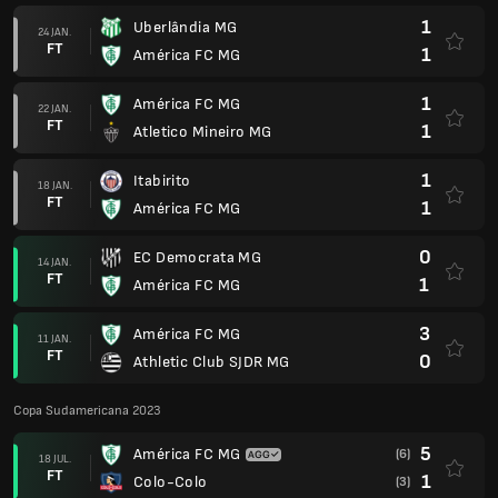
1
Uberlândia MG
24 JAN.
FT
1
América FC MG
1
América FC MG
22 JAN.
FT
1
Atletico Mineiro MG
1
Itabirito
18 JAN.
FT
1
América FC MG
0
EC Democrata MG
14 JAN.
FT
1
América FC MG
3
América FC MG
11 JAN.
FT
0
Athletic Club SJDR MG
Copa Sudamericana 2023
5
América FC MG
(6)
18 JUL.
FT
1
Colo-Colo
(3)