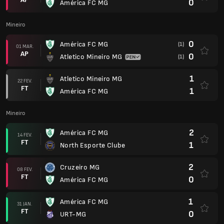
0
América FC MG
Mineiro
0
América FC MG
(1)
01 MAR.
AP
0
Atletico Mineiro MG
(1)
1
Atletico Mineiro MG
22 FEV.
FT
1
América FC MG
Mineiro
2
América FC MG
14 FEV.
FT
1
North Esporte Clube
2
Cruzeiro MG
08 FEV.
FT
0
América FC MG
1
América FC MG
31 JAN.
FT
0
URT-MG