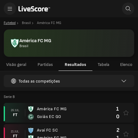
Futebol
Brasil
América FC MG
América FC MG
Brasil
Visão geral
Partidas
Resultados
Tabela
Elenco
Todas as competições
Serie B
1
América FC MG
26 JUL.
FT
0
Goiás EC GO
2
Avaí FC SC
21 JUL.
FT
1
América FC MG