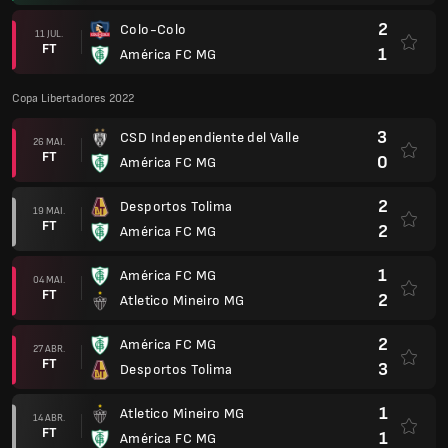
2
Colo-Colo
11 JUL.
FT
1
América FC MG
Copa Libertadores 2022
3
CSD Independiente del Valle
26 MAI.
FT
0
América FC MG
2
Desportos Tolima
19 MAI.
FT
2
América FC MG
1
América FC MG
04 MAI.
FT
2
Atletico Mineiro MG
2
América FC MG
27 ABR.
FT
3
Desportos Tolima
1
Atletico Mineiro MG
14 ABR.
FT
1
América FC MG