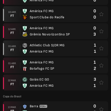
0
América FC MG
0
América FC MG
18 ABR.
FT
0
Sport Clube do Recife
0
América FC MG
12 ABR.
FT
3
Grêmio Novorizontino SP
1
Athletic Club SJDR MG
05 ABR.
FT
1
América FC MG
1
América FC MG
01 ABR.
FT
2
Botafogo FC SP
3
Goiás EC GO
22 MAR.
FT
1
América FC MG
Copa do Brasil
0
Barra
13 MAR.
AP