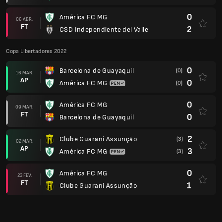
0
América FC MG
06 ABR.
FT
2
CSD Independiente del Valle
Copa Libertadores 2022
0
Barcelona de Guayaquil
(0)
16 MAR.
AP
0
América FC MG
(0)
0
América FC MG
09 MAR.
FT
0
Barcelona de Guayaquil
2
Clube Guarani Assunção
(3)
02 MAR.
AP
3
América FC MG
(3)
0
América FC MG
23 FEV.
FT
1
Clube Guarani Assunção