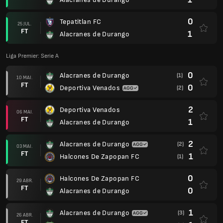
0
Tepatitlan FC
25 JUL.
FT
1
Alacranes de Durango
Liga Premier: Serie A
0
Alacranes de Durango
(1)
10 MAI.
FT
0
Deportiva Venados
(2)
2
Deportiva Venados
06 MAI.
FT
1
Alacranes de Durango
2
Alacranes de Durango
(2)
03 MAI.
FT
1
Halcones De Zapopan FC
(1)
0
Halcones De Zapopan FC
29 ABR.
FT
0
Alacranes de Durango
1
Alacranes de Durango
(3)
26 ABR.
FT