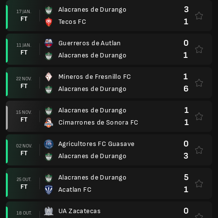
3
Alacranes de Durango
17 JAN.
FT
1
Tecos FC
0
Guerreros de Autlan
11 JAN.
FT
1
Alacranes de Durango
1
Mineros de Fresnillo FC
22 NOV.
FT
6
Alacranes de Durango
1
Alacranes de Durango
15 NOV.
FT
1
Cimarrones de Sonora FC
0
Agricultores FC Guasave
02 NOV.
FT
3
Alacranes de Durango
5
Alacranes de Durango
25 OUT.
FT
1
Acatlan FC
0
UA Zacatecas
18 OUT.