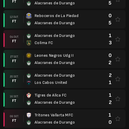
FT
5
Alacranes de Durango
0
Reboceros de La Piedad
12 OUT.
FT
5
Alacranes de Durango
1
Alacranes de Durango
04 OUT.
FT
3
Colima FC
0
Leones Negros Udg II
27 SET.
FT
2
Alacranes de Durango
2
Alacranes de Durango
20 SET.
FT
1
Los Cabos United
1
Tigres de Alica FC
16 SET.
FT
2
Alacranes de Durango
1
Tritones Vallarta MFC
06 SET.
FT
0
Alacranes de Durango