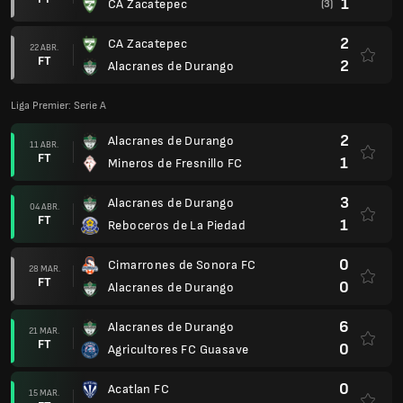
1
CA Zacatepec
(3)
2
CA Zacatepec
22 ABR.
FT
2
Alacranes de Durango
Liga Premier: Serie A
2
Alacranes de Durango
11 ABR.
FT
1
Mineros de Fresnillo FC
3
Alacranes de Durango
04 ABR.
FT
1
Reboceros de La Piedad
0
Cimarrones de Sonora FC
28 MAR.
FT
0
Alacranes de Durango
6
Alacranes de Durango
21 MAR.
FT
0
Agricultores FC Guasave
0
Acatlan FC
15 MAR.