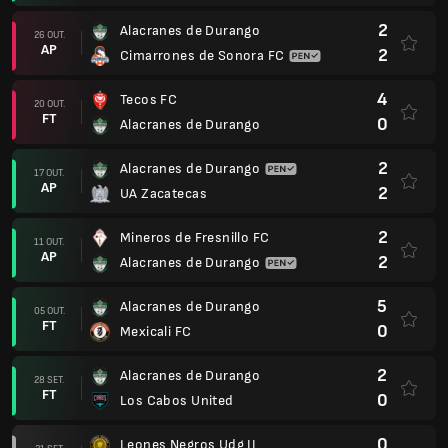
2
Alacranes de Durango
26 OUT.
AP
2
Cimarrones de Sonora FC
4
Tecos FC
20 OUT.
FT
0
Alacranes de Durango
2
Alacranes de Durango
17 OUT.
AP
2
UA Zacatecas
2
Mineros de Fresnillo FC
11 OUT.
AP
2
Alacranes de Durango
5
Alacranes de Durango
05 OUT.
FT
0
Mexicali FC
2
Alacranes de Durango
28 SET.
FT
0
Los Cabos United
0
Leones Negros Udg II