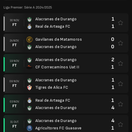
Liga Premier: Série A 2024/2025
1
Alacranes de Durango
30 NOV.
FT
1
Real de Arteaga FC
0
Gavilanes de Matamoros
24 NOV.
FT
0
Alacranes de Durango
2
Alacranes de Durango
19 NOV.
FT
1
CF Correcaminos Uat II
1
Alacranes de Durango
09 NOV.
FT
1
Tigres de Alica FC
1
Real de Arteaga FC
03 NOV.
FT
4
Alacranes de Durango
4
Alacranes de Durango
31 OUT.
FT
1
Agricultores FC Guasave