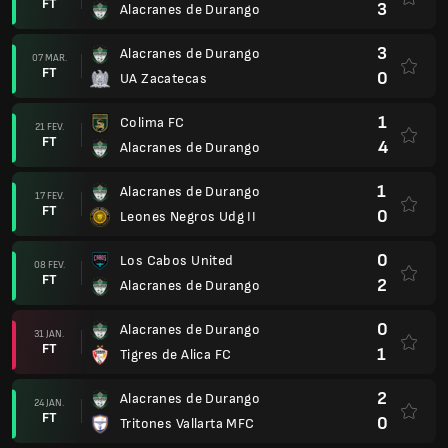
FT
3
Alacranes de Durango
3
Alacranes de Durango
07 MAR.
FT
0
UA Zacatecas
1
Colima FC
21 FEV.
FT
4
Alacranes de Durango
1
Alacranes de Durango
17 FEV.
FT
0
Leones Negros Udg II
0
Los Cabos United
08 FEV.
FT
2
Alacranes de Durango
0
Alacranes de Durango
31 JAN.
FT
1
Tigres de Alica FC
2
Alacranes de Durango
24 JAN.
FT
0
Tritones Vallarta MFC