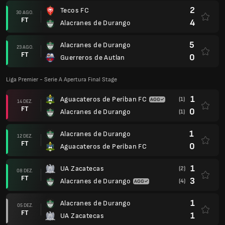
2
Tecos FC
30 AGO.
FT
4
Alacranes de Durango
5
Alacranes de Durango
23 AGO.
FT
0
Guerreros de Autlan
Liga Premier - Serie A Apertura Final Stage
1
Aguacateros de Periban FC
(1)
14 DEZ.
FT
0
Alacranes de Durango
(1)
1
Alacranes de Durango
12 DEZ.
FT
0
Aguacateros de Periban FC
1
UA Zacatecas
(2)
08 DEZ.
FT
3
Alacranes de Durango
(4)
1
Alacranes de Durango
05 DEZ.
FT
1
UA Zacatecas