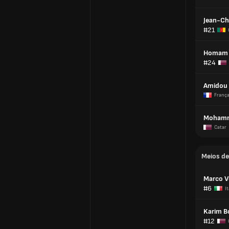
Jean-Ch
#21
Homam 
#24
Amidou
Franç
Mohamm
Catar
Meios d
Marco V
#6
It
Karim B
#12