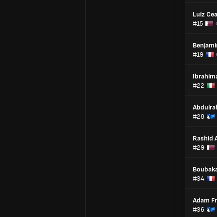
Luiz Ce
#15
Benjami
#19
Ibrahim
#22
Abdulra
#28
Rashid 
#29
Boubak
#34
Adam Fr
#36