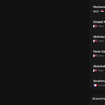
Mohame
#45
Khaled
Catar
Abdulaz
Catar
Fares Sa
Catar
Abdulr
Catar
Ibrahima
Franç
Atacant