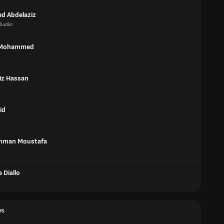
d Abdelaziz
Sudão
 Mohammed
iz Hassan
id
ahman Moustafa
 Diallo
a
es