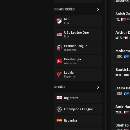
Goleiros
COMPETIÇÕES
Salah Za
#1
MLS
Ca
EUA
Arthur 
USL League One
EUA
#16
Premier League
Inglaterra
Mohame
#30
Bundesliga
Alemanha
Bautist
LaLiga
#30
Espanha
REGIÃO
Jasim Ba
#38
Inglaterra
Amir Ha
Champions League
#96
Espanha
Shehab 