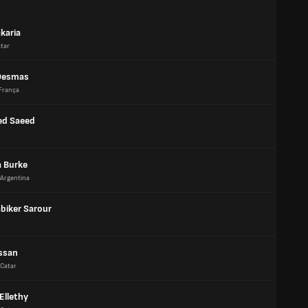
karia
tar
Desmas
França
d Saeed
a Burke
Argentina
biker Sarour
ssan
Catar
Ellethy