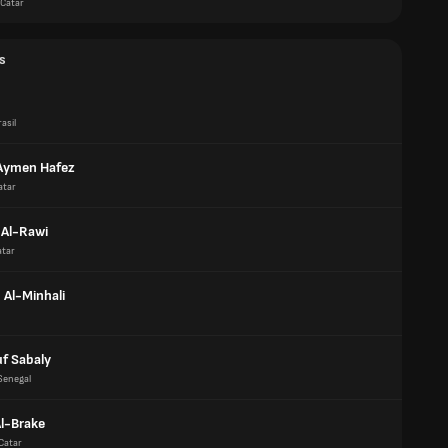
Catar
s
asil
Aymen Hafez
atar
Al-Rawi
atar
Al-Minhali
f Sabaly
Senegal
Al-Brake
Catar