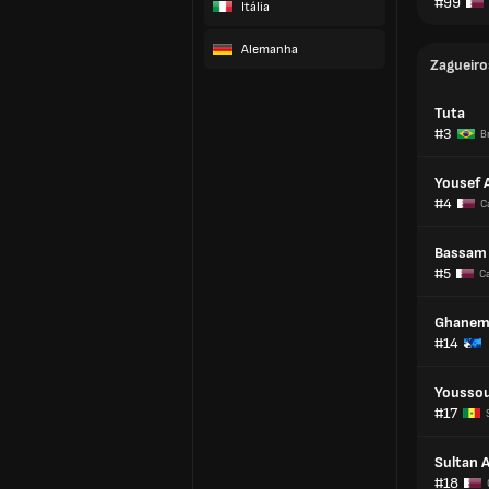
#99
Itália
Alemanha
Zagueiro
Tuta
#3
Br
Yousef 
#4
C
Bassam 
#5
C
Ghanem 
#14
Youssou
#17
Sultan 
#18