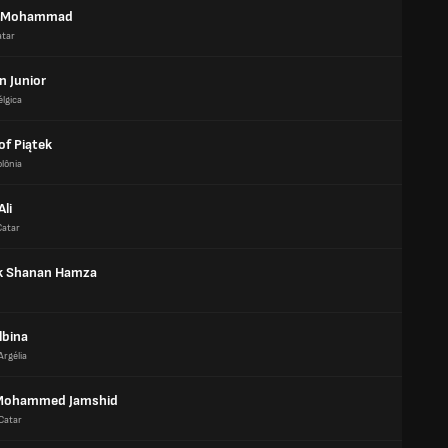
l Mohammad
atar
n Junior
élgica
of Piątek
olônia
li
Catar
k Shanan Hamza
lbina
Argélia
 Mohammed Jamshid
Catar