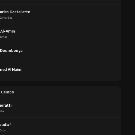
arles Castelletto
Camarões
Al-Amin
Catar
 Doumbouya
a
ed Al Naimi
e Campo
erratti
ália
oudiaf
Catar