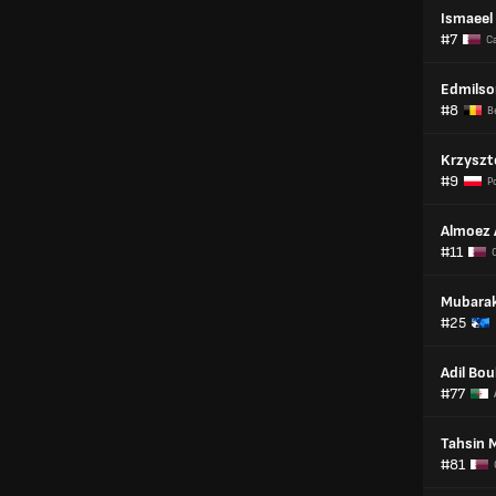
Ismaee
#7
C
Edmilso
#8
B
Krzyszt
#9
P
Almoez A
#11
Mubara
#25
Adil Bou
#77
Tahsin
#81