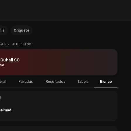
nis
Críquete
atar
Al Duhail SC
 Duhail SC
tar
eral
Partidas
Resultados
Tabela
Elenco
r
Belmadi