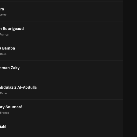
ara
Catar
n Bourigeaud
França
a Bamba
Itália
hman Zaky
Abdulaziz Al-Abdulla
Catar
ary Soumaré
França
iakh