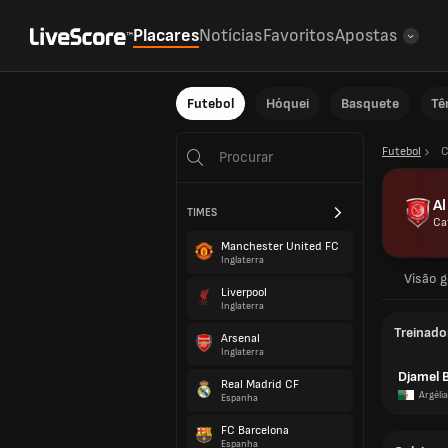
Placares
Notícias
Favoritos
Apostas
Futebol
Hóquei
Basquete
Tê
Futebol
C
Al
TIMES
Ca
Manchester United FC
Inglaterra
Visão g
Liverpool
Inglaterra
Treinado
Arsenal
Inglaterra
Djamel 
Real Madrid CF
Argélia
Espanha
FC Barcelona
Espanha