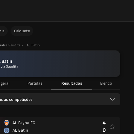
nis
Críquete
rábia Saudita
AL Batin
 Batin
ábia Saudita
 geral
Partidas
Resultados
Elenco
as as competições
4
AL Fayha FC
0
AL Batin