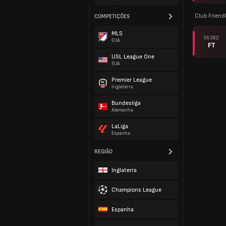
Club Friend
COMPETIÇÕES
MLS
05 DEZ.
EUA
FT
USL League One
EUA
Premier League
Inglaterra
Bundesliga
Alemanha
LaLiga
Espanha
REGIÃO
Inglaterra
Champions League
Espanha