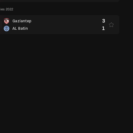
lies 2022
3
Gaziantep
1
AL Batin