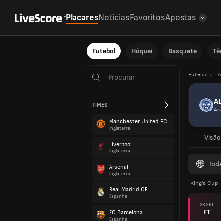
Placares
Notícias
Favoritos
Apostas
Futebol
Hóquei
Basquete
Tê
Futebol
A
AL
TIMES
Ar
Manchester United FC
Inglaterra
Visão
Liverpool
Inglaterra
Tod
Arsenal
Inglaterra
King's Cup
Real Madrid CF
Espanha
23 SET.
FT
FC Barcelona
Espanha