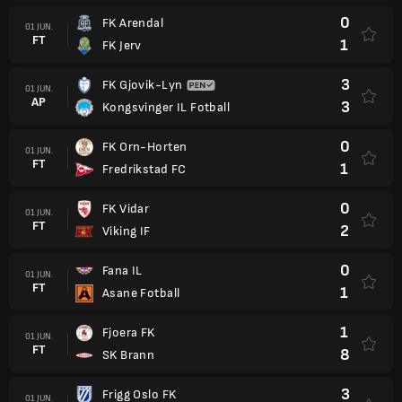
0
FK Arendal
01 JUN.
FT
1
FK Jerv
3
FK Gjovik-Lyn
01 JUN.
AP
3
Kongsvinger IL Fotball
0
FK Orn-Horten
01 JUN.
FT
1
Fredrikstad FC
0
FK Vidar
01 JUN.
FT
2
Viking IF
0
Fana IL
01 JUN.
FT
1
Asane Fotball
1
Fjoera FK
01 JUN.
FT
8
SK Brann
3
Frigg Oslo FK
01 JUN.