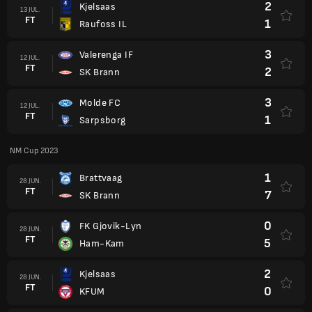
2
Kjelsaas
13 JUL.
FT
1
Raufoss IL
3
Valerenga IF
12 JUL.
FT
2
SK Brann
3
Molde FC
12 JUL.
FT
1
Sarpsborg
NM Cup 2023
1
Brattvaag
28 JUN.
FT
7
SK Brann
0
FK Gjovik-Lyn
28 JUN.
FT
5
Ham-Kam
2
Kjelsaas
28 JUN.
FT
0
KFUM