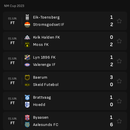
NM Cup 2023
1
Eik-Toensberg
01 JUN.
FT
2
Stromsgodset IF
0
Kvik Halden FK
01 JUN.
FT
2
Moss FK
1
Lyn 1896 FK
01 JUN.
FT
2
Valerenga IF
3
Baerum
01 JUN.
FT
0
Skeid Futebol
1
Brattvaag
01 JUN.
FT
0
Hoedd
1
Byaasen
01 JUN.
FT
6
Aalesunds FC