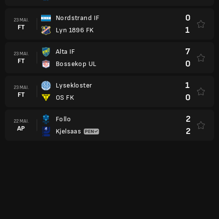
0
Nordstrand IF
23 MAI.
FT
1
Lyn 1896 FK
7
Alta IF
23 MAI.
FT
0
Bossekop UL
1
Lysekloster
23 MAI.
FT
0
OS FK
2
Follo
22 MAI.
AP
2
Kjelsaas