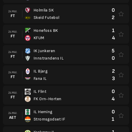
0
Holmlia SK
24 MAI.
FT
2
Skeid Futebol
1
Honefoss BK
24 MAI.
FT
4
KFUM
5
IK Junkeren
24 MAI.
FT
0
Innstrandens IL
2
IL Bjarg
24 MAI.
FT
3
Fana IL
0
IL Flint
24 MAI.
FT
4
FK Orn-Horten
0
IL Heming
24 MAI.
AET
1
Stromsgodset IF