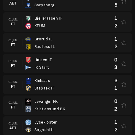
AET
5
Sarpsborg
1
Gjelleraasen IF
01 JUN.
FT
2
KFUM
1
Grorud IL
01 JUN.
FT
2
Raufoss IL
0
Halsen IF
01 JUN.
FT
3
IK Start
3
Kjelsaas
01 JUN.
FT
1
Stabaek IF
0
Levanger FK
01 JUN.
FT
2
Kristiansund BK
1
Lysekloster
01 JUN.
AET
2
Sogndal IL