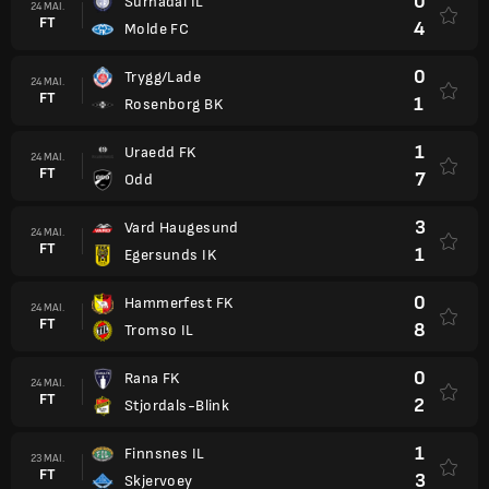
0
Surnadal IL
24 MAI.
FT
4
Molde FC
0
Trygg/Lade
24 MAI.
FT
1
Rosenborg BK
1
Uraedd FK
24 MAI.
FT
7
Odd
3
Vard Haugesund
24 MAI.
FT
1
Egersunds IK
0
Hammerfest FK
24 MAI.
FT
8
Tromso IL
0
Rana FK
24 MAI.
FT
2
Stjordals-Blink
1
Finnsnes IL
23 MAI.
FT
3
Skjervoey