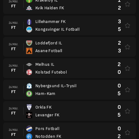
1
Krakeroy IL
24 MAI.
FT
2
Kvik Halden FK
3
Lillehammer FK
24 MAI.
FT
5
Kongsvinger IL Fotball
2
Loddefjord IL
24 MAI.
FT
3
Asane Fotball
2
Melhus IL
24 MAI.
FT
0
Kolstad Futebol
0
Nybergsund IL-Trysil
24 MAI.
FT
5
Ham-Kam
0
Orkla FK
24 MAI.
FT
5
Levanger FK
0
Pors Fotball
24 MAI.
FT
2
Notodden FK