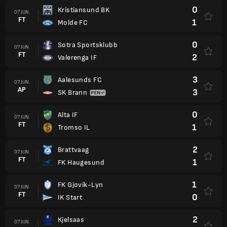
0
Kristiansund BK
07 JUN.
FT
1
Molde FC
0
Sotra Sportsklubb
07 JUN.
FT
2
Valerenga IF
3
Aalesunds FC
07 JUN.
AP
3
SK Brann
0
Alta IF
07 JUN.
FT
1
Tromso IL
2
Brattvaag
07 JUN.
FT
1
FK Haugesund
1
FK Gjovik-Lyn
07 JUN.
FT
0
IK Start
2
Kjelsaas
07 JUN.