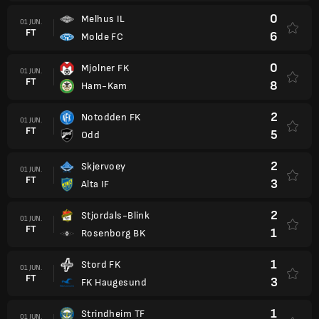
0
Melhus IL
01 JUN.
FT
6
Molde FC
0
Mjolner FK
01 JUN.
FT
8
Ham-Kam
2
Notodden FK
01 JUN.
FT
5
Odd
2
Skjervoey
01 JUN.
FT
3
Alta IF
2
Stjordals-Blink
01 JUN.
FT
1
Rosenborg BK
1
Stord FK
01 JUN.
FT
3
FK Haugesund
1
Strindheim TF
01 JUN.