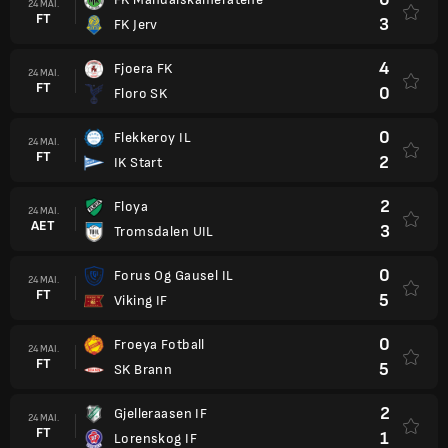
24 MAI.
FT
3
FK Jerv
4
Fjoera FK
24 MAI.
FT
0
Floro SK
0
Flekkeroy IL
24 MAI.
FT
2
IK Start
2
Floya
24 MAI.
AET
3
Tromsdalen UIL
0
Forus Og Gausel IL
24 MAI.
FT
5
Viking IF
0
Froeya Fotball
24 MAI.
FT
5
SK Brann
2
Gjelleraasen IF
24 MAI.
FT
1
Lorenskog IF