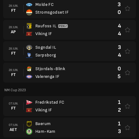
3
Molde FC
28 JUN.
FT
0
Stromsgodset IF
4
Raufoss IL
28 JUN.
AP
4
Viking IF
3
Sogndal IL
28 JUN.
FT
4
Sarpsborg
0
Stjordals-Blink
28 JUN.
FT
5
Valerenga IF
NM Cup 2023
1
Fredrikstad FC
07 JUN.
FT
2
Viking IF
1
Baerum
07 JUN.
AET
3
Ham-Kam