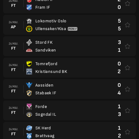
24 MAI.
FT
0
Fram IF
5
Lokomotiv Oslo
24 MAI.
AP
5
Ullensaker/Kisa
3
Stord FK
24 MAI.
FT
1
Sandviken
0
Tomrefjord
24 MAI.
FT
2
Kristiansund BK
0
Aassiden
24 MAI.
FT
4
Stabaek IF
1
Forde
24 MAI.
FT
3
Sogndal IL
1
SK Herd
24 MAI.
FT
2
Brattvaag