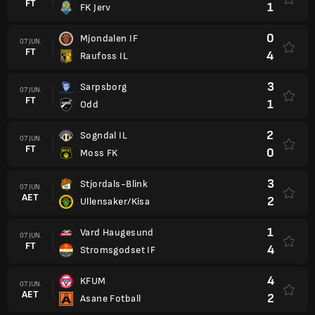
FT
1
FK Jerv
0
Mjondalen IF
07 JUN.
FT
4
Raufoss IL
3
Sarpsborg
07 JUN.
FT
1
Odd
2
Sogndal IL
07 JUN.
FT
0
Moss FK
3
Stjordals-Blink
07 JUN.
AET
2
Ullensaker/Kisa
1
Vard Haugesund
07 JUN.
FT
4
Stromsgodset IF
4
KFUM
07 JUN.
AET
2
Asane Fotball