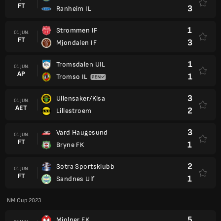
FT
3
Ranheim IL
1
Strommen IF
01 JUN.
FT
3
Mjondalen IF
1
Tromsdalen UIL
01 JUN.
AP
1
Tromso IL
3
Ullensaker/Kisa
01 JUN.
AET
2
Lillestroem
3
Vard Haugesund
01 JUN.
FT
1
Bryne FK
2
Sotra Sportsklubb
01 JUN.
FT
1
Sandnes Ulf
NM Cup 2023
5
Mjolner FK