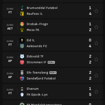
1
Brumunddal Futebol
24 MAI.
FT
4
Raufoss IL
1
Drobak-Frogn
24 MAI.
AET
2
Moss FK
0
Eid IL
24 MAI.
FT
4
Aalesunds FC
2
Eidsvold TF
24 MAI.
AP
2
Strommen IF
2
Eik-Toensberg
24 MAI.
AP
2
Sandefjord Futebol
1
Elverum
24 MAI.
FT
5
FK Gjovik-Lyn
0
FK Mandalskameratene