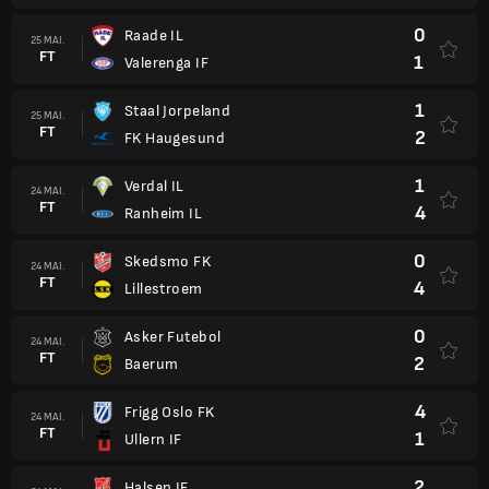
0
Raade IL
25 MAI.
FT
1
Valerenga IF
1
Staal Jorpeland
25 MAI.
FT
2
FK Haugesund
1
Verdal IL
24 MAI.
FT
4
Ranheim IL
0
Skedsmo FK
24 MAI.
FT
4
Lillestroem
0
Asker Futebol
24 MAI.
FT
2
Baerum
4
Frigg Oslo FK
24 MAI.
FT
1
Ullern IF
2
Halsen IF