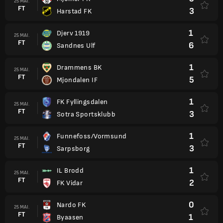
25 MAI.
FT
3
Harstad FK
1
Djerv 1919
25 MAI.
FT
6
Sandnes Ulf
1
Drammens BK
25 MAI.
FT
5
Mjondalen IF
1
FK Fyllingsdalen
25 MAI.
FT
3
Sotra Sportsklubb
1
Funnefoss/Vormsund
25 MAI.
FT
3
Sarpsborg
1
IL Brodd
25 MAI.
FT
2
FK Vidar
0
Nardo FK
25 MAI.
FT
1
Byaasen