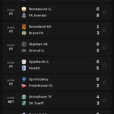
0
Randesund IL
24 MAI.
FT
8
FK Arendal
1
Rosseland BK
24 MAI.
FT
3
Bryne FK
0
Skjetten SK
24 MAI.
FT
3
Grorud IL
0
Spjelkavik IL
24 MAI.
FT
5
Hoedd
0
Sprint/Jeloy
24 MAI.
FT
3
Fredrikstad FC
4
Strindheim TF
24 MAI.
AET
3
SK Traeff