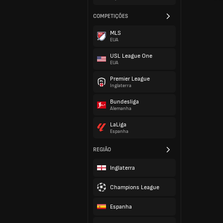
COMPETIÇÕES
MLS
EUA
USL League One
EUA
Premier League
Inglaterra
Bundesliga
Alemanha
LaLiga
Espanha
REGIÃO
Inglaterra
Champions League
Espanha