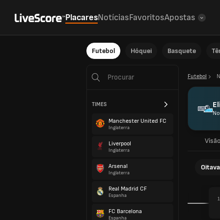
Placares
Notícias
Favoritos
Apostas
Futebol
Hóquei
Basquete
Tê
Futebol
N
El
TIMES
No
Manchester United FC
Inglaterra
Visão
Liverpool
Inglaterra
Arsenal
Oitava
Inglaterra
Real Madrid CF
Espanha
1
FC Barcelona
Espanha