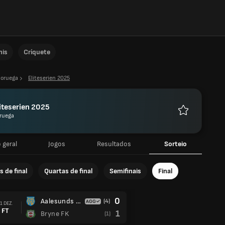
nis
Críquete
oruega
Eliteserien 2025
iteserien 2025
ruega
Favoritos
 geral
Jogos
Resultados
Sorteio
s de final
Quartas de final
Semifinais
Final
0
Aalesunds FC
(4)
1 DEZ.
FT
1
Bryne FK
(1)