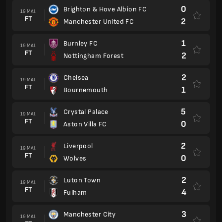
0
Brighton & Hove Albion FC
19 MAI.
FT
2
Manchester United FC
1
Burnley FC
19 MAI.
FT
2
Nottingham Forest
2
Chelsea
19 MAI.
FT
1
Bournemouth
5
Crystal Palace
19 MAI.
FT
0
Aston Villa FC
2
Liverpool
19 MAI.
FT
0
Wolves
2
Luton Town
19 MAI.
FT
4
Fulham
3
Manchester City
19 MAI.