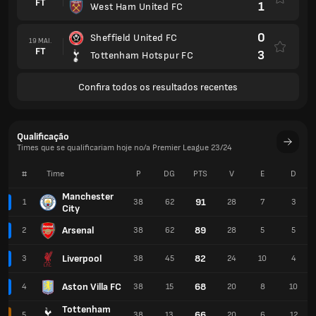
FT
1
West Ham United FC
0
Sheffield United FC
19 MAI.
FT
3
Tottenham Hotspur FC
Confira todos os resultados recentes
Qualificação
Times que se qualificariam hoje no/a Premier League 23/24
#
Time
P
DG
PTS
V
E
D
Manchester
91
1
38
62
28
7
3
City
Arsenal
89
2
38
62
28
5
5
Liverpool
82
3
38
45
24
10
4
Aston Villa FC
68
4
38
15
20
8
10
Tottenham
66
5
38
13
20
6
12