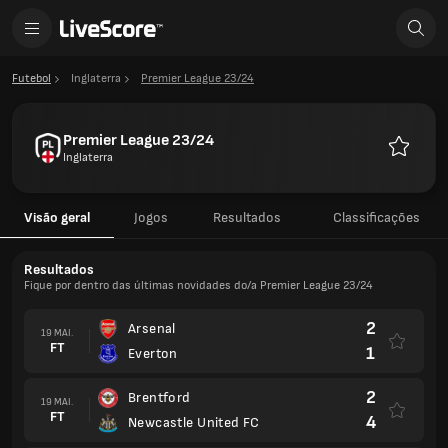
Futebol
Inglaterra
Premier League 23/24
Premier League 23/24
Inglaterra
Favorito
Visão geral
Jogos
Resultados
Classificações
Resultados
Fique por dentro das últimas novidades do/a Premier League 23/24
2
Arsenal
19 MAI.
FT
1
Everton
2
Brentford
19 MAI.
FT
4
Newcastle United FC