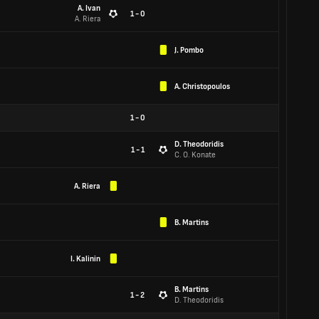
A. Ivan
1 - 0
A. Riera
J. Pombo
A. Christopoulos
1
-
0
D. Theodoridis
1 - 1
C. O. Konate
A. Riera
B. Martins
I. Kalinin
B. Martins
1 - 2
D. Theodoridis