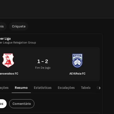
nis
Críquete
er Liga
er League Relegation Group
1 - 2
Fim De Jogo
anseraikos FC
AE Kifisia FC
ações
Resumo
Estatísticas
Escalações
Tabela
CD
os
Comentário