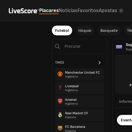
Placares
Notícias
Favoritos
Apostas
Futebol
Hóquei
Basquete
Tê
Sup
Sup
TIMES
Manchester United FC
Inglaterra
P
Liverpool
Inglaterra
Arsenal
Inform
Inglaterra
Real Madrid CF
Espanha
Event
FC Barcelona
Espanha