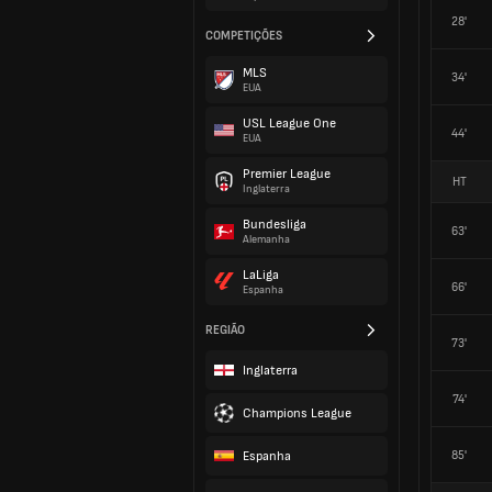
28'
COMPETIÇÕES
MLS
34'
EUA
USL League One
44'
EUA
Premier League
HT
Inglaterra
Bundesliga
63'
Alemanha
LaLiga
66'
Espanha
REGIÃO
73'
Inglaterra
74'
Champions League
Espanha
85'