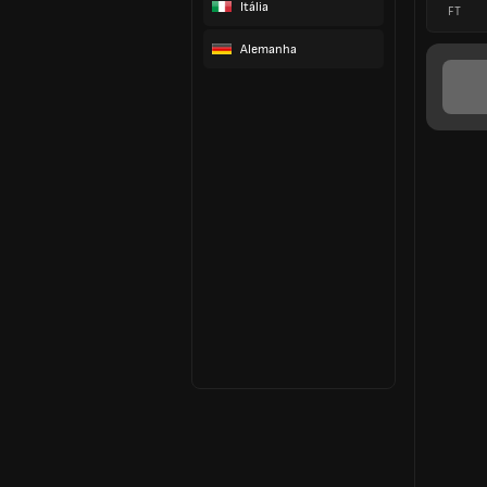
Itália
FT
Alemanha