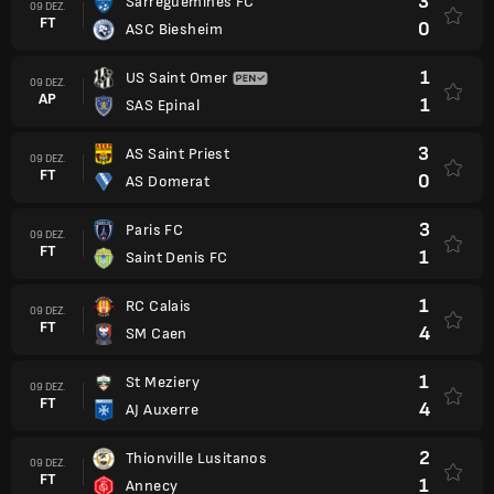
3
Sarreguemines FC
09 DEZ.
FT
0
ASC Biesheim
1
US Saint Omer
09 DEZ.
AP
1
SAS Epinal
3
AS Saint Priest
09 DEZ.
FT
0
AS Domerat
3
Paris FC
09 DEZ.
FT
1
Saint Denis FC
1
RC Calais
09 DEZ.
FT
4
SM Caen
1
St Meziery
09 DEZ.
FT
4
AJ Auxerre
2
Thionville Lusitanos
09 DEZ.
FT
1
Annecy