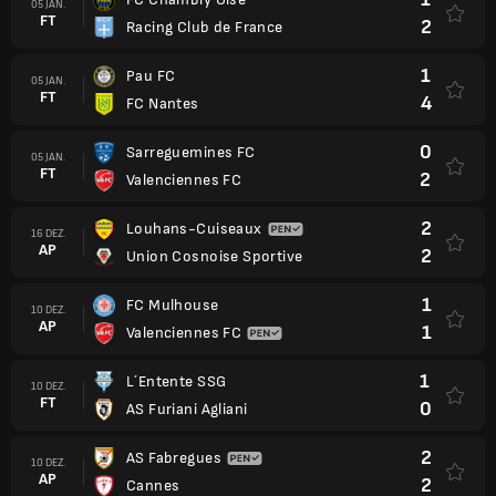
05 JAN.
FT
2
Racing Club de France
1
Pau FC
05 JAN.
FT
4
FC Nantes
0
Sarreguemines FC
05 JAN.
FT
2
Valenciennes FC
2
Louhans-Cuiseaux
16 DEZ.
AP
2
Union Cosnoise Sportive
1
FC Mulhouse
10 DEZ.
AP
1
Valenciennes FC
1
L´Entente SSG
10 DEZ.
FT
0
AS Furiani Agliani
2
AS Fabregues
10 DEZ.
AP
2
Cannes