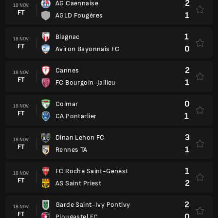
2
AG Caennaise
18 NOV.
FT
1
AGLD Fougères
1
Blagnac
18 NOV.
FT
0
Aviron Bayonnais FC
2
Cannes
18 NOV.
FT
1
FC Bourgoin-Jallieu
0
Colmar
18 NOV.
FT
1
CA Pontarlier
3
Dinan Lehon FC
18 NOV.
FT
1
Rennes TA
1
FC Roche Saint-Genest
18 NOV.
FT
2
AS Saint Priest
2
Garde Saint-Ivy Pontivy
18 NOV.
FT
0
Plougastel FC