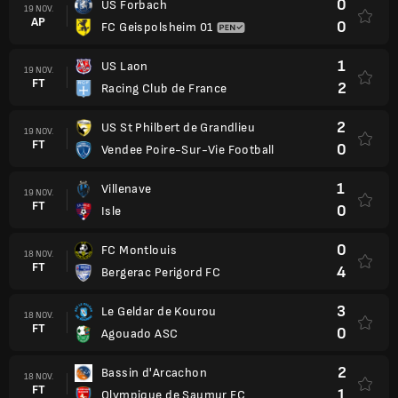
0
US Forbach
19 NOV.
AP
0
FC Geispolsheim 01
1
US Laon
19 NOV.
FT
2
Racing Club de France
2
US St Philbert de Grandlieu
19 NOV.
FT
0
Vendee Poire-Sur-Vie Football
1
Villenave
19 NOV.
FT
0
Isle
0
FC Montlouis
18 NOV.
FT
4
Bergerac Perigord FC
3
Le Geldar de Kourou
18 NOV.
FT
0
Agouado ASC
2
Bassin d'Arcachon
18 NOV.
FT
1
Olympique de Saumur FC