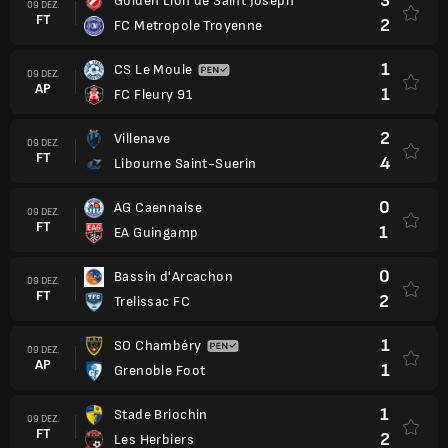
3
Golden Lion de Saint Joseph
09 DEZ.
FT
2
FC Metropole Troyenne
1
CS Le Moule
09 DEZ.
AP
1
FC Fleury 91
2
Villenave
09 DEZ.
FT
4
Libourne Saint-Suerin
0
AG Caennaise
09 DEZ.
FT
1
EA Guingamp
0
Bassin d'Arcachon
09 DEZ.
FT
2
Trelissac FC
1
SO Chambéry
09 DEZ.
AP
1
Grenoble Foot
1
Stade Briochin
09 DEZ.
FT
2
Les Herbiers