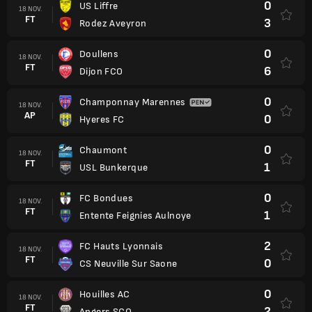
0
US Liffre
18 NOV.
FT
3
Rodez Aveyron
0
Doullens
18 NOV.
FT
6
Dijon FCO
0
Champonnay Marennes
18 NOV.
AP
0
Hyeres FC
0
Chaumont
18 NOV.
FT
1
USL Bunkerque
0
FC Bondues
18 NOV.
FT
1
Entente Feignies Aulnoye
2
FC Hauts Lyonnais
18 NOV.
FT
0
CS Neuville Sur Saone
0
Houilles AC
18 NOV.
FT
2
Angers SCO