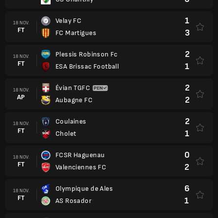
1
Velay FC
18 NOV.
FT
3
FC Martigues
2
Plessis Robinson Fc
18 NOV.
FT
1
ESA Brissac Football
2
Évian TGFC
18 NOV.
AP
2
Aubagne FC
2
Coulaines
18 NOV.
FT
1
Cholet
0
FCSR Haguenau
18 NOV.
FT
2
Valenciennes FC
6
Olympique de Ales
18 NOV.
FT
1
AS Rosador