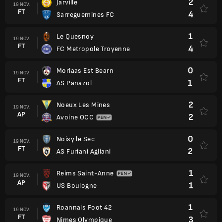
2
Jarville
19 NOV.
FT
4
Sarreguemines FC
1
Le Quesnoy
19 NOV.
FT
4
FC Metropole Troyenne
0
Morlaas Est Bearn
19 NOV.
FT
1
AS Panazol
2
Noeux Les Mines
19 NOV.
AP
2
Avoine OCC
0
Noisy le Sec
19 NOV.
FT
2
AS Furiani Agliani
1
Reims Saint-Anne
19 NOV.
AP
1
US Boulogne
1
Roannais Foot 42
19 NOV.
FT
3
Nimes Olympique