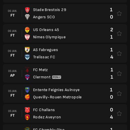
1
Stade Brestois 29
06 JAN.
FT
0
Angers SCO
2
US Orleans 45
06 JAN.
FT
1
Nimes Olympique
1
AS Fabregues
06 JAN.
FT
4
Trelissac FC
1
FC Metz
05 JAN.
AP
1
Clermont
1
Entente Feignies Aulnoye
05 JAN.
FT
0
Quevilly-Rouen Metropole
0
FC Challans
05 JAN.
FT
4
Rodez Aveyron
1
FC Chambly Oise