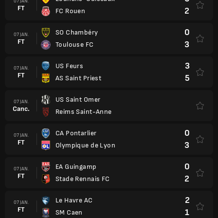
07 JAN.
FT
2
FC Rouen
0
SO Chambéry
07 JAN.
FT
3
Toulouse FC
3
US Feurs
07 JAN.
FT
5
AS Saint Priest
US Saint Omer
07 JAN.
Canc.
Reims Saint-Anne
0
CA Pontarlier
07 JAN.
FT
3
Olympique de Lyon
0
EA Guingamp
07 JAN.
FT
2
Stade Rennais FC
2
Le Havre AC
07 JAN.
FT
1
SM Caen