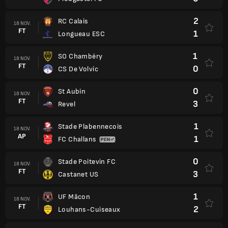
2
RC Calais
18 NOV.
FT
1
Longueau ESC
1
SO Chambéry
18 NOV.
FT
0
CS De Volvic
0
St Aubin
18 NOV.
FT
3
Revel
1
Stade Plabennecois
18 NOV.
AP
1
FC Challans
0
Stade Poitevin FC
18 NOV.
FT
3
Castanet US
1
UF Mâcon
18 NOV.
FT
2
Louhans-Cuiseaux