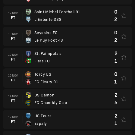
0
Saint Michel Football 91
19 NOV.
FT
2
L´Entente SSG
0
Seyssins FC
19 NOV.
FT
2
Le Puy Foot 43
2
St. Paimpolais
19 NOV.
FT
1
Flers FC
0
Torcy US
19 NOV.
FT
1
FC Fleury 91
2
US Camon
19 NOV.
FT
5
FC Chambly Oise
2
US Feurs
19 NOV.
FT
1
Espaly