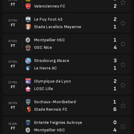
FT
2
Valenciennes FC
2
Le Puy Foot 43
07 FEV.
FT
1
Stade Lavallois Mayenne
1
Montpellier HSC
07 FEV.
FT
4
OGC Nice
3
Strasbourg Alsace
07 FEV.
FT
1
Le Havre AC
2
Olympique de Lyon
07 FEV.
FT
1
LOSC Lille
1
Sochaux-Montbeliard
06 FEV.
FT
6
Stade Rennais FC
0
Entente Feignies Aulnoye
24 JAN.
FT
4
Montpellier HSC