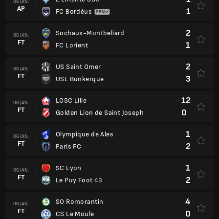
06 JAN.
AP
1
FC Bordéus
2
Sochaux-Montbeliard
06 JAN.
FT
1
FC Lorient
2
US Saint Omer
06 JAN.
FT
3
USL Bunkerque
12
LOSC Lille
06 JAN.
FT
0
Golden Lion de Saint Joseph
1
Olympique de Ales
06 JAN.
FT
2
Paris FC
1
SC Lyon
06 JAN.
FT
2
Le Puy Foot 43
4
SO Romorantin
06 JAN.
FT
0
CS Le Moule