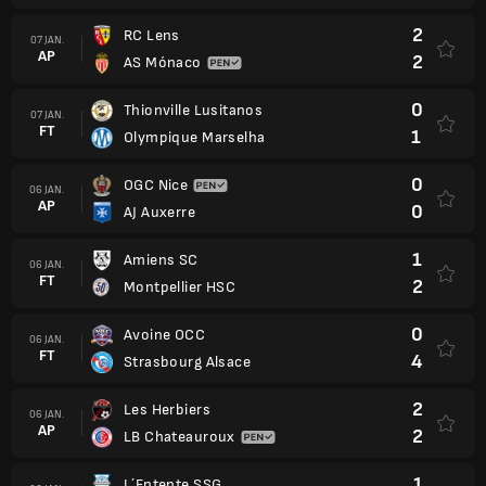
2
RC Lens
07 JAN.
AP
2
AS Mónaco
0
Thionville Lusitanos
07 JAN.
FT
1
Olympique Marselha
0
OGC Nice
06 JAN.
AP
0
AJ Auxerre
1
Amiens SC
06 JAN.
FT
2
Montpellier HSC
0
Avoine OCC
06 JAN.
FT
4
Strasbourg Alsace
2
Les Herbiers
06 JAN.
AP
2
LB Chateauroux
1
L´Entente SSG