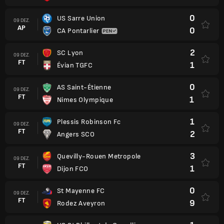
0
US Sarre Union
09 DEZ.
AP
0
CA Pontarlier
2
SC Lyon
09 DEZ.
FT
1
Évian TGFC
0
AS Saint-Étienne
09 DEZ.
FT
1
Nimes Olympique
1
Plessis Robinson Fc
09 DEZ.
FT
2
Angers SCO
3
Quevilly-Rouen Metropole
09 DEZ.
FT
1
Dijon FCO
0
St Mayenne FC
09 DEZ.
FT
9
Rodez Aveyron