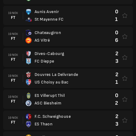
0
Aunis Avenir
19 NOV.
FT
1
St Mayenne FC
0
Chateaugiron
19 NOV.
FT
6
AS Vitré
2
Dives-Cabourg
19 NOV.
FT
3
FC Dieppe
2
Douvres La Delivrande
19 NOV.
FT
1
US Choisy au Bac
0
ES Villerupt Thil
19 NOV.
FT
2
ASC Biesheim
2
F.C. Schweighouse
19 NOV.
FT
3
ES Thaon