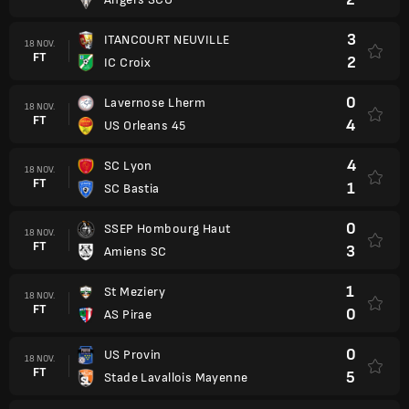
3
ITANCOURT NEUVILLE
18 NOV.
FT
2
IC Croix
0
Lavernose Lherm
18 NOV.
FT
4
US Orleans 45
4
SC Lyon
18 NOV.
FT
1
SC Bastia
0
SSEP Hombourg Haut
18 NOV.
FT
3
Amiens SC
1
St Meziery
18 NOV.
FT
0
AS Pirae
0
US Provin
18 NOV.
FT
5
Stade Lavallois Mayenne