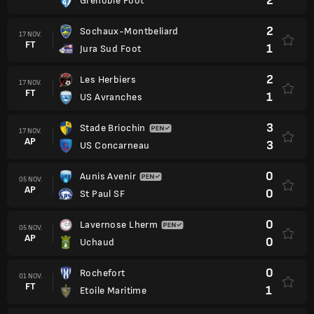
2
Grenoble Foot
2
Sochaux-Montbeliard
17 NOV.
FT
1
Jura Sud Foot
2
Les Herbiers
17 NOV.
FT
1
US Avranches
3
Stade Briochin
17 NOV.
AP
3
US Concarneau
0
Aunis Avenir
05 NOV.
AP
0
St Paul SF
0
Lavernose Lherm
05 NOV.
AP
0
Uchaud
0
Rochefort
01 NOV.
FT
1
Etoile Maritime