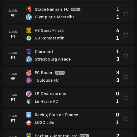
1
Stade Rennais FC
21 JAN.
AP
1
Olympique Marselha
4
AS Saint Priest
21 JAN.
FT
1
SO Romorantin
1
Clermont
21 JAN.
FT
3
Strasbourg Alsace
3
FC Rouen
21 JAN.
AP
3
Toulouse FC
0
LB Chateauroux
21 JAN.
FT
1
Le Havre AC
0
Racing Club de France
21 JAN.
FT
1
LOSC Lille
2
Sochaux-Montbeliard