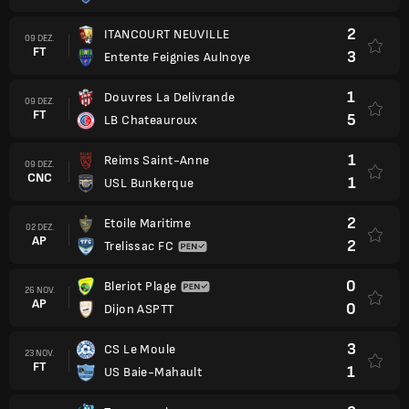
2
ITANCOURT NEUVILLE
09 DEZ.
FT
3
Entente Feignies Aulnoye
1
Douvres La Delivrande
09 DEZ.
FT
5
LB Chateauroux
1
Reims Saint-Anne
09 DEZ.
CNC
1
USL Bunkerque
2
Etoile Maritime
02 DEZ.
AP
2
Trelissac FC
0
Bleriot Plage
26 NOV.
AP
0
Dijon ASPTT
3
CS Le Moule
23 NOV.
FT
1
US Baie-Mahault