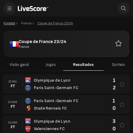
Futebol
France
Coupe de France 23/24
Coupe de France 23/24
France
Favorito
Visão geral
Jogos
Resultados
Sorteio
1
Olympique de Lyon
25 MAI.
FT
2
Paris Saint-Germain FC
1
Paris Saint-Germain FC
03 ABR.
FT
0
Stade Rennais FC
3
Olympique de Lyon
02 ABR.
FT
0
Valenciennes FC