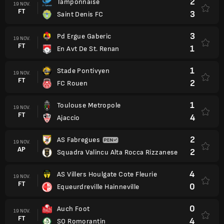
2
Tamponnaise
19 NOV.
FT
3
Saint Denis FC
3
Pd Ergue Gaberic
19 NOV.
FT
1
En Avt De St. Renan
1
Stade Pontivyen
19 NOV.
FT
2
FC Rouen
1
Toulouse Metropole
19 NOV.
FT
4
Ajaccio
2
AS Fabregues
19 NOV.
AP
2
Squadra Valincu Alta Rocca Rizzanese
4
AS Villers Houlgate Cote Fleurie
19 NOV.
FT
0
Equeurdreville Hainneville
0
Auch Foot
19 NOV.
FT
4
SO Romorantin