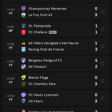
0
Champonnay Marennes
10 DEZ.
FT
3
Le Puy Foot 43
1
St. Paimpolais
10 DEZ.
AP
1
FC Challans
1
AS Villers Houlgate Cote Fleurie
10 DEZ.
FT
3
Racing Club de France
4
Bergerac Perigord FC
10 DEZ.
FT
2
AS Panazol
0
Bleriot Plage
10 DEZ.
FT
3
FC Chambly Oise
0
FC Hauts Lyonnais
10 DEZ.
FT
3
US Feurs