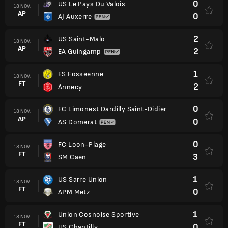
0
US Le Pays Du Valois
18 NOV.
AP
0
AJ Auxerre
2
US Saint-Malo
18 NOV.
AP
2
EA Guingamp
1
ES Fosseenne
18 NOV.
FT
2
Annecy
0
FC Limonest Dardilly Saint-Didier
18 NOV.
AP
0
AS Domerat
0
FC Loon-Plage
18 NOV.
FT
3
SM Caen
1
US Sarre Union
18 NOV.
FT
0
APM Metz
1
Union Cosnoise Sportive
18 NOV.
FT
0
US Chantilly