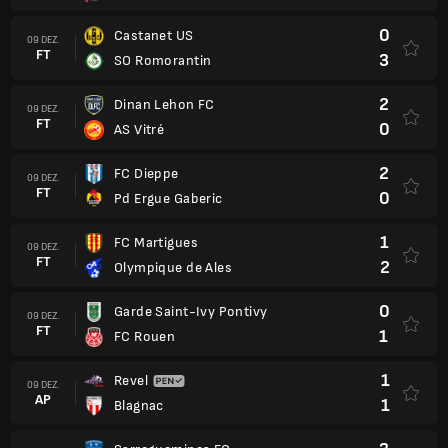
0
Castanet US
09 DEZ.
FT
3
SO Romorantin
2
Dinan Lehon FC
09 DEZ.
FT
0
AS Vitré
2
FC Dieppe
09 DEZ.
FT
0
Pd Ergue Gaberic
1
FC Martigues
09 DEZ.
FT
2
Olympique de Ales
0
Garde Saint-Ivy Pontivy
09 DEZ.
FT
1
FC Rouen
1
Revel
09 DEZ.
AP
1
Blagnac