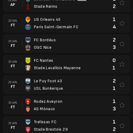
21 JAN.
AP
2
Stade Reims
1
US Orleans 45
20 JAN.
FT
4
Paris Saint-Germain FC
2
FC Bordéus
20 JAN.
FT
3
OGC Nice
0
FC Nantes
20 JAN.
FT
1
Stade Lavallois Mayenne
2
Le Puy Foot 43
20 JAN.
FT
1
USL Bunkerque
1
Rodez Aveyron
20 JAN.
FT
3
AS Mónaco
1
Trelissac FC
20 JAN.
FT
2
Stade Brestois 29