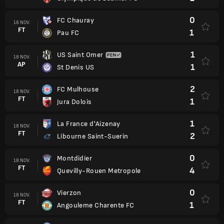
0
FC Chauray
18 NOV.
FT
1
Pau FC
1
US Saint Omer
18 NOV.
AP
1
St Denis US
2
FC Mulhouse
18 NOV.
FT
1
Jura Dolois
1
La France d'Aizenay
18 NOV.
FT
2
Libourne Saint-Suerin
0
Montdidier
18 NOV.
FT
4
Quevilly-Rouen Metropole
0
Vierzon
18 NOV.
FT
1
Angouleme Charente FC