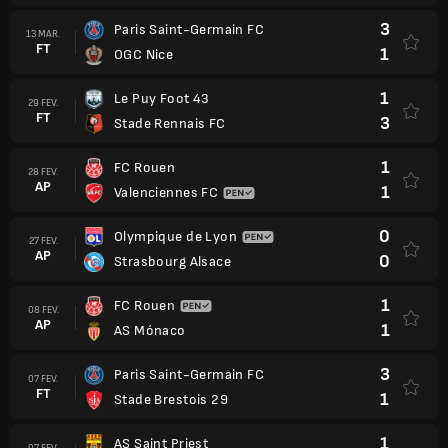
3
Paris Saint-Germain FC
13 MAR.
FT
1
OGC Nice
1
Le Puy Foot 43
29 FEV.
FT
3
Stade Rennais FC
1
FC Rouen
28 FEV.
AP
1
Valenciennes FC
0
Olympique de Lyon
27 FEV.
AP
0
Strasbourg Alsace
1
FC Rouen
08 FEV.
AP
1
AS Mónaco
3
Paris Saint-Germain FC
07 FEV.
FT
1
Stade Brestois 29
1
AS Saint Priest
07 FEV.