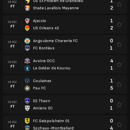
1
US St Philbert de Grandlieu
09 DEZ.
FT
2
Stade Lavallois Mayenne
1
Ajaccio
09 DEZ.
FT
2
US Orleans 45
0
Angouleme Charente FC
09 DEZ.
FT
1
FC Bordéus
4
Avoine OCC
09 DEZ.
FT
1
Le Geldar de Kourou
1
Coulaines
09 DEZ.
FT
5
Pau FC
0
ES Thaon
09 DEZ.
FT
1
Amiens SC
0
FC Geispolsheim 01
09 DEZ.
FT
4
Sochaux-Montbeliard