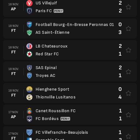
2
US Villejuif
18 NOV.
AP
2
Paris FC
0
Football Bourg-En-Bresse Peronnas 01
18 NOV.
FT
3
AS Saint-Étienne
2
LB Chateauroux
18 NOV.
FT
1
Red Star FC
2
SAS Epinal
18 NOV.
FT
1
Troyes AC
0
Hienghene Sport
18 NOV.
FT
4
Thionville Lusitanos
1
Canet Roussillon FC
17 NOV.
AP
1
FC Bordéus
1
FC Villefranche-Beaujolais
17 NOV.
FT