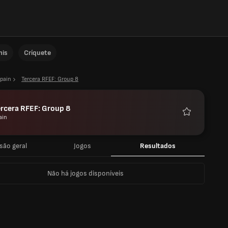
nis
Críquete
pain
Tercera RFEF: Group 8
rcera RFEF: Group 8
ain
Favoritos
são geral
Jogos
Resultados
Não há jogos disponíveis