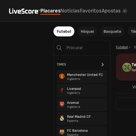
Placares
Notícias
Favoritos
Apostas
Futebol
Hóquei
Basquete
Tê
Futebol
S
Te
TIMES
Sp
Manchester United FC
Inglaterra
Vi
Liverpool
Inglaterra
Arsenal
Inglaterra
Real Madrid CF
Espanha
FC Barcelona
Espanha