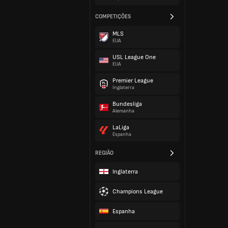
COMPETIÇÕES
MLS
EUA
USL League One
EUA
Premier League
Inglaterra
Bundesliga
Alemanha
LaLiga
Espanha
REGIÃO
Inglaterra
Champions League
Espanha