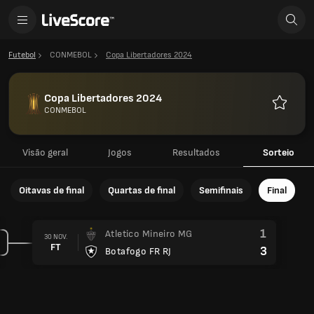
Futebol
CONMEBOL
Copa Libertadores 2024
Copa Libertadores 2024
CONMEBOL
Favorito
Visão geral
Jogos
Resultados
Sorteio
Oitavas de final
Quartas de final
Semifinais
Final
1
Atletico Mineiro MG
30 NOV.
FT
3
Botafogo FR RJ