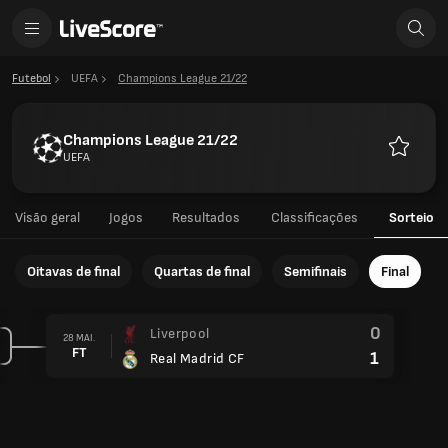
Futebol
UEFA
Champions League 21/22
Champions League 21/22
UEFA
Favorito
Visão geral
Jogos
Resultados
Classificações
Sorteio
Oitavas de final
Quartas de final
Semifinais
Final
0
Liverpool
28 MAI.
FT
1
Real Madrid CF