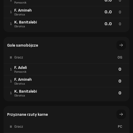
0.0
0
1
Pomocnik
F. Amineh
0.0
0
1
Obrońca
K. Banitalebi
0.0
0
1
Obrońca
Gole samobójcze
#
Gracz
OG
F. Adeli
0
1
Pomocnik
F. Amineh
0
1
Obrońca
K. Banitalebi
0
1
Obrońca
Przyznane rzuty karne
#
Gracz
PC