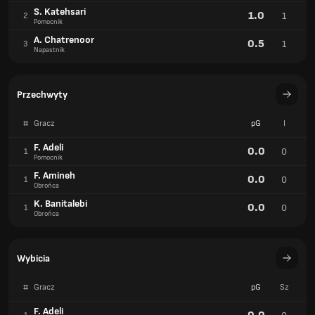
S. Katehsari
1.0
1
2
Pomocnik
A. Chatrenoor
0.5
1
3
Napastnik
Przechwyty
#
Gracz
pG
I
F. Adeli
0.0
0
1
Pomocnik
F. Amineh
0.0
0
1
Obrońca
K. Banitalebi
0.0
0
1
Obrońca
Wybicia
#
Gracz
pG
Sz
F. Adeli