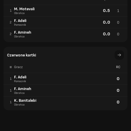
M. Motevali
0.5
1
1
Obrońca
F. Adeli
0.0
0
2
Pomocnik
F. Amineh
0.0
0
2
Obrońca
Czerwone kartki
#
Gracz
RC
F. Adeli
0
1
Pomocnik
F. Amineh
0
1
Obrońca
K. Banitalebi
0
1
Obrońca