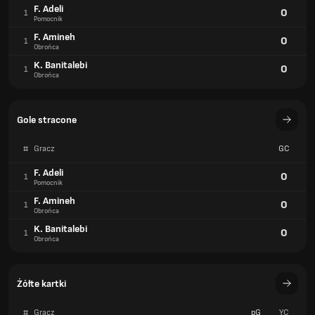
F. Adeli
0
1
Pomocnik
F. Amineh
0
1
Obrońca
K. Banitalebi
0
1
Obrońca
Gole stracone
#
Gracz
GC
F. Adeli
0
1
Pomocnik
F. Amineh
0
1
Obrońca
K. Banitalebi
0
1
Obrońca
Żółte kartki
#
Gracz
pG
YC