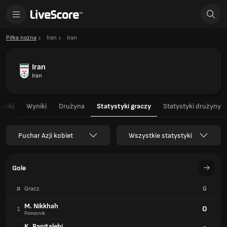
Piłka nożna
Iran
Iran
Iran
Iran
yniki
Wyniki
Drużyna
Statystyki graczy
Statystyki drużyny
Puchar Azji kobiet
Wszystkie statystyki
Gole
#
Gracz
G
M. Nikkhah
0
1
Pomocnik
K. Banitalebi