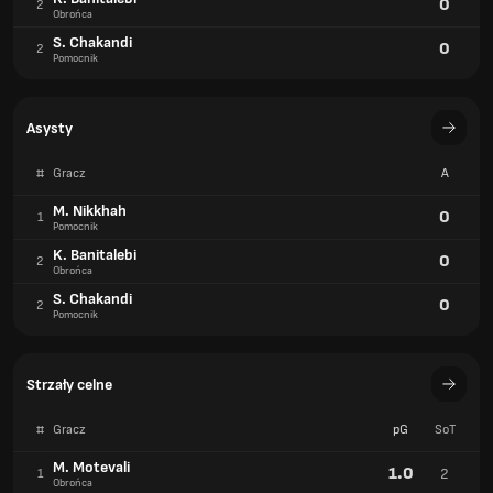
0
2
Obrońca
S. Chakandi
0
2
Pomocnik
Asysty
#
Gracz
A
M. Nikkhah
0
1
Pomocnik
K. Banitalebi
0
2
Obrońca
S. Chakandi
0
2
Pomocnik
Strzały celne
#
Gracz
pG
SoT
M. Motevali
1.0
2
1
Obrońca