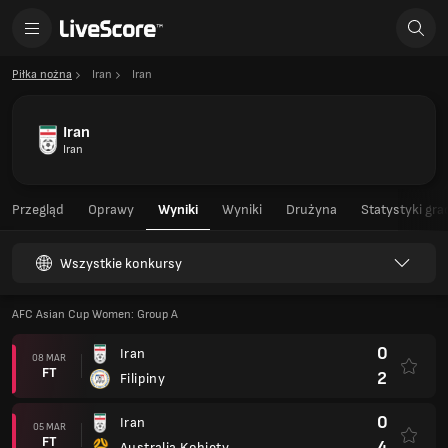
Piłka nożna
Iran
Iran
Iran
Iran
Przegląd
Oprawy
Wyniki
Wyniki
Drużyna
Statystyki gra
Wszystkie konkursy
AFC Asian Cup Women: Group A
0
Iran
08 MAR
FT
2
Filipiny
0
Iran
05 MAR
FT
4
Australia Kobiety