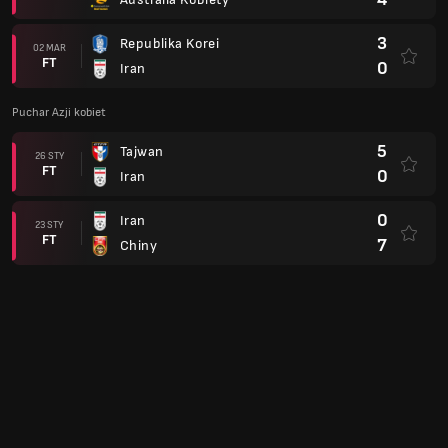
3
Republika Korei
02 MAR
FT
0
Iran
Puchar Azji kobiet
5
Tajwan
26 STY
FT
0
Iran
0
Iran
23 STY
FT
7
Chiny