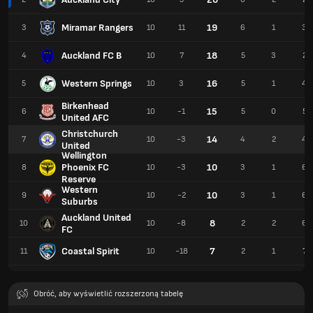
Miramar Rangers
19
3
10
11
6
1
3
Auckland FC B
18
4
10
7
5
3
2
Western Springs
16
5
10
3
5
1
4
Birkenhead
15
6
10
-1
5
0
5
United AFC
Christchurch
14
7
10
-3
4
2
4
United
Wellington
Phoenix FC
10
8
10
-3
3
1
6
Reserve
Western
10
9
10
-2
3
1
6
Suburbs
Auckland United
8
10
10
-8
2
2
6
FC
Coastal Spirit
7
11
10
-18
2
1
7
Obróć, aby wyświetlić rozszerzoną tabelę