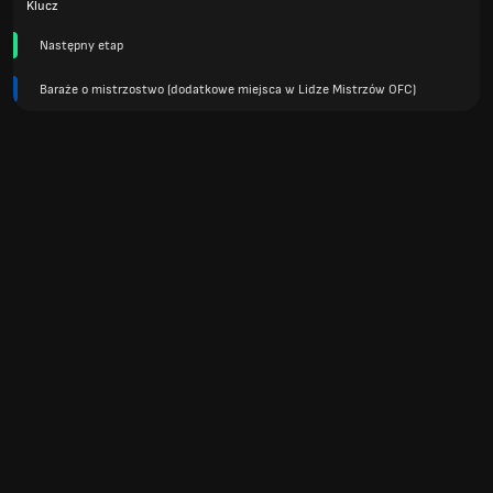
Klucz
Następny etap
Baraże o mistrzostwo (dodatkowe miejsca w Lidze Mistrzów OFC)