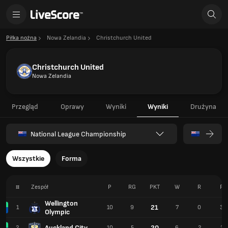
Piłka nożna
Nowa Zelandia
Christchurch United
Christchurch United
Nowa Zelandia
Przegląd
Oprawy
Wyniki
Wyniki
Drużyna
National League Championship
Wszystkie
Forma
#
Zespół
P
RG
PKT
W
R
P
Wellington
21
1
10
9
7
0
3
Olympic
Auckland City
20
2
10
5
6
2
2