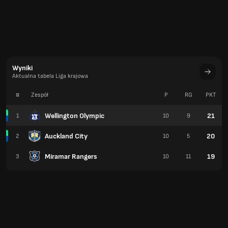
Wyniki
Aktualna tabela Liga krajowa
#
Zespół
P
RG
PKT
Wellington Olympic
21
1
10
9
Auckland City
20
2
10
5
Miramar Rangers
19
3
10
11