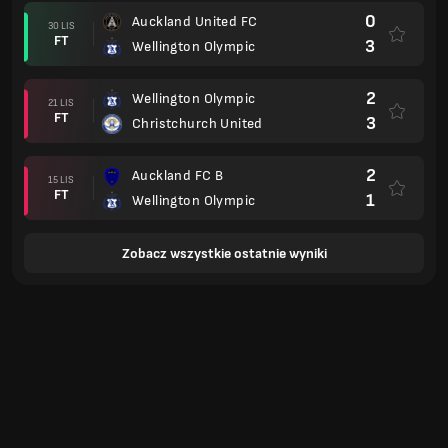
0
Auckland United FC
30 LIS
FT
3
Wellington Olympic
2
Wellington Olympic
21 LIS
FT
3
Christchurch United
2
Auckland FC B
15 LIS
FT
1
Wellington Olympic
Zobacz wszystkie ostatnie wyniki