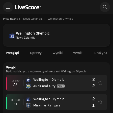
Piłka nożna
Nowa Zelandia
Wellington Olympic
Wellington Olympic
Nowa Zelandia
Przegląd
Oprawy
Wyniki
Wyniki
Drużyna
Wyniki
Bądź na bieżąco z najnowszymi meczami Wellington Olympic
2
Wellington Olympic
13 GRU
AP
2
Auckland City
2
Wellington Olympic
06 GRU
FT
1
Miramar Rangers