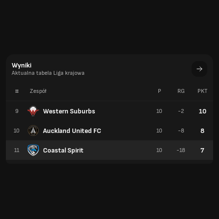
Wyniki
Aktualna tabela Liga krajowa
#
Zespół
P
RG
PKT
Western Suburbs
10
9
10
-2
Auckland United FC
8
10
10
-8
Coastal Spirit
7
11
10
-18