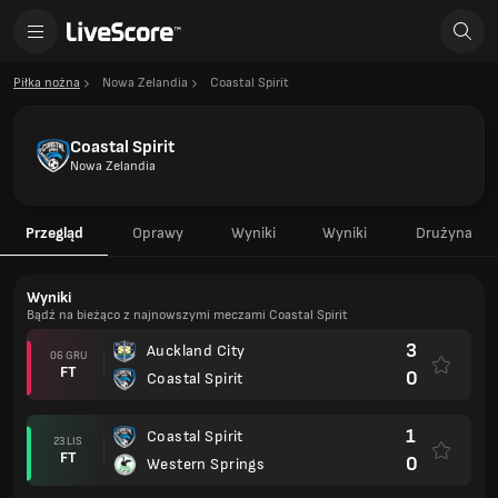
Piłka nożna
Nowa Zelandia
Coastal Spirit
Coastal Spirit
Nowa Zelandia
Przegląd
Oprawy
Wyniki
Wyniki
Drużyna
Wyniki
Bądź na bieżąco z najnowszymi meczami Coastal Spirit
3
Auckland City
06 GRU
FT
0
Coastal Spirit
1
Coastal Spirit
23 LIS
FT
0
Western Springs