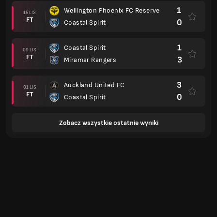
1
Wellington Phoenix FC Reserve
15 LIS
FT
0
Coastal Spirit
1
Coastal Spirit
09 LIS
FT
3
Miramar Rangers
3
Auckland United FC
01 LIS
FT
0
Coastal Spirit
Zobacz wszystkie ostatnie wyniki