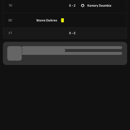
74'
0 - 2
Kamory Doumbia
85'
Wanre Daikreo
FT
0
-
2