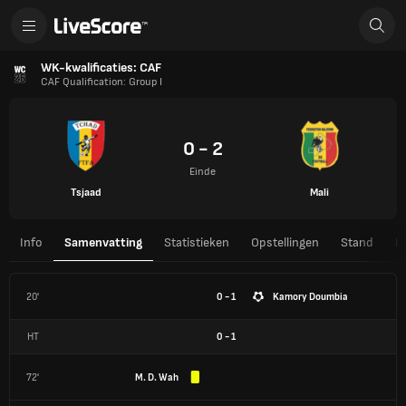
WK-kwalificaties: CAF
CAF Qualification: Group I
0 - 2
Einde
Tsjaad
Mali
Info
Samenvatting
Statistieken
Opstellingen
Stand
H
20'
0 - 1
Kamory Doumbia
HT
0
-
1
72'
M. D. Wah