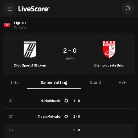
Ligue I
Tunesië
2 - 0
Einde
Club Sportif Sfaxien
Olympique de Beja
Info
Samenvatting
Stand
H2H
31'
H. Mathlouthi
1 - 0
37'
Travis Mutyaba
2 - 0
HT
2
-
0