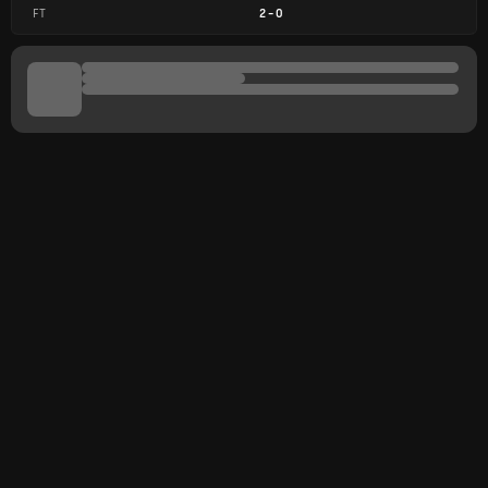
FT
2
-
0