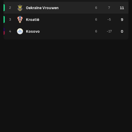
Oekraïne Vrouwen
11
2
6
7
Kroatië
9
3
6
-5
Kosovo
0
4
6
-17