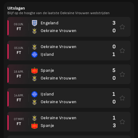
Uitslagen
Blijf op de hoogte van de laatste Oekraïne Vrouwen wedstrijden
3
Engeland
09 JUN.
FT
0
Oekraïne Vrouwen
0
Oekraïne Vrouwen
05 JUN.
FT
1
IJsland
5
Spanje
18 APR.
FT
0
Oekraïne Vrouwen
1
IJsland
14 APR.
FT
0
Oekraïne Vrouwen
1
Oekraïne Vrouwen
07 MRT.
FT
3
Spanje