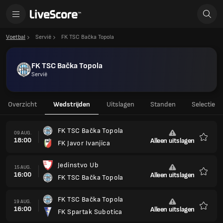
Voetbal
Servië
FK TSC Bačka Topola
FK TSC Bačka Topola
Servië
Overzicht
Wedstrijden
Uitslagen
Standen
Selectie
FK TSC Bačka Topola
09 AUG.
18:00
Alleen uitslagen
FK Javor Ivanjica
Favori
Jedinstvo Ub
15 AUG.
16:00
Alleen uitslagen
FK TSC Bačka Topola
Favori
FK TSC Bačka Topola
19 AUG.
16:00
Alleen uitslagen
FK Spartak Subotica
Favori