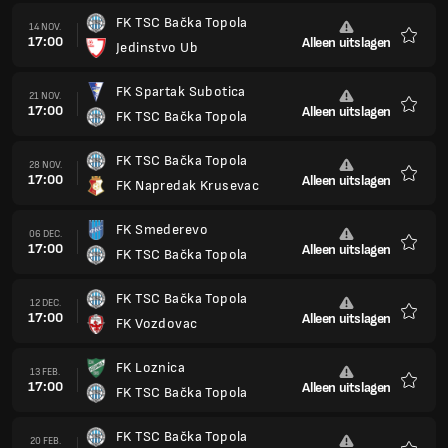
FK TSC Bačka Topola
14 NOV.
17:00
Alleen uitslagen
Jedinstvo Ub
Favori
FK Spartak Subotica
21 NOV.
17:00
Alleen uitslagen
FK TSC Bačka Topola
Favori
FK TSC Bačka Topola
28 NOV.
17:00
Alleen uitslagen
FK Napredak Krusevac
Favori
FK Smederevo
06 DEC.
17:00
Alleen uitslagen
FK TSC Bačka Topola
Favori
FK TSC Bačka Topola
12 DEC.
17:00
Alleen uitslagen
FK Vozdovac
Favori
FK Loznica
13 FEB.
17:00
Alleen uitslagen
FK TSC Bačka Topola
Favori
FK TSC Bačka Topola
20 FEB.