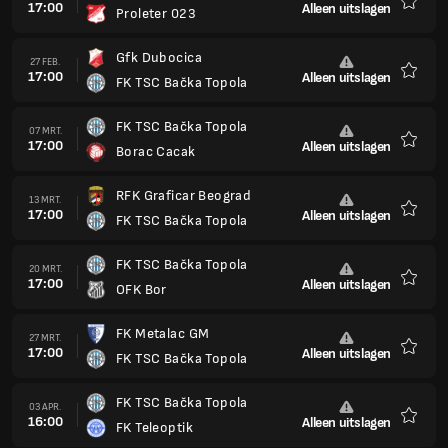
17:00
Alleen uitslagen
Proleter 023
Favori
Gfk Dubocica
27 FEB.
17:00
Alleen uitslagen
FK TSC Bačka Topola
Favori
FK TSC Bačka Topola
07 MRT.
17:00
Alleen uitslagen
Borac Cacak
Favori
RFK Graficar Beograd
13 MRT.
17:00
Alleen uitslagen
FK TSC Bačka Topola
Favori
FK TSC Bačka Topola
20 MRT.
17:00
Alleen uitslagen
OFK Bor
Favori
FK Metalac GM
27 MRT.
17:00
Alleen uitslagen
FK TSC Bačka Topola
Favori
FK TSC Bačka Topola
03 APR.
16:00
Alleen uitslagen
FK Teleoptik
Favori