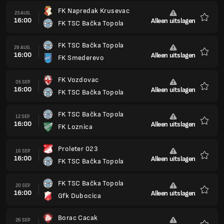
FK Napredak Krusevac
23 AUG.
16:00
Alleen uitslagen
FK TSC Bačka Topola
Favori
FK TSC Bačka Topola
29 AUG.
16:00
Alleen uitslagen
FK Smederevo
Favori
FK Vozdovac
05 SEP.
16:00
Alleen uitslagen
FK TSC Bačka Topola
Favori
FK TSC Bačka Topola
12 SEP.
16:00
Alleen uitslagen
FK Loznica
Favori
Proleter 023
16 SEP.
16:00
Alleen uitslagen
FK TSC Bačka Topola
Favori
FK TSC Bačka Topola
20 SEP.
16:00
Alleen uitslagen
Gfk Dubocica
Favori
Borac Cacak
26 SEP.