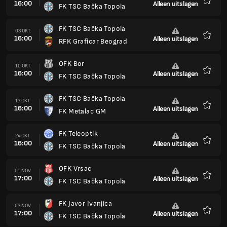
16:00
Alleen uitslagen
FK TSC Bačka Topola
Favori
FK TSC Bačka Topola
03 OKT.
16:00
Alleen uitslagen
RFK Graficar Beograd
Favori
OFK Bor
10 OKT.
16:00
Alleen uitslagen
FK TSC Bačka Topola
Favori
FK TSC Bačka Topola
17 OKT.
16:00
Alleen uitslagen
FK Metalac GM
Favori
FK Teleoptik
24 OKT.
16:00
Alleen uitslagen
FK TSC Bačka Topola
Favori
OFK Vrsac
01 NOV.
17:00
Alleen uitslagen
FK TSC Bačka Topola
Favori
FK Javor Ivanjica
07 NOV.
17:00
Alleen uitslagen
FK TSC Bačka Topola
Favori