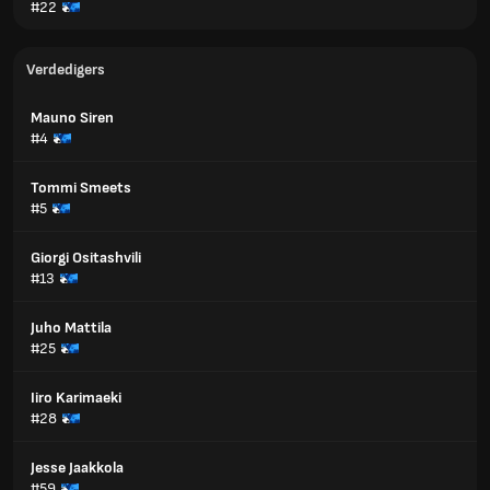
#22
Verdedigers
Mauno Siren
#4
Tommi Smeets
#5
Giorgi Ositashvili
#13
Juho Mattila
#25
Iiro Karimaeki
#28
Jesse Jaakkola
#59