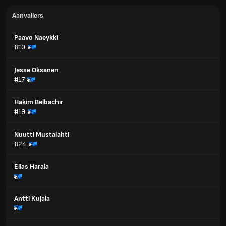
Aanvallers
Paavo Naeykki
#10
Jesse Oksanen
#17
Hakim Belbachir
#19
Nuutti Mustalahti
#24
Elias Harala
Antti Kujala