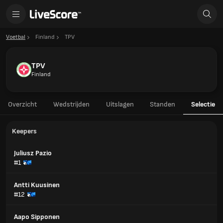
Voetbal
Finland
TPV
TPV
Finland
Overzicht
Wedstrijden
Uitslagen
Standen
Selectie
Keepers
Juliusz Pazio
#1
Antti Kuusinen
#12
Aapo Sipponen