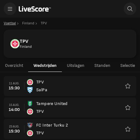
Voetbal
Finland
TPV
TPV
Finland
Overzicht
Wedstrijden
Uitslagen
Standen
Selectie
TPV
11 AUG.
15:30
SalPa
Favori
Tampere United
15 AUG.
14:00
TPV
Favori
FC Inter Turku 2
23 AUG.
15:30
TPV
Favori