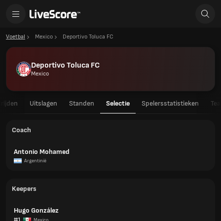
Voetbal
Mexico
Deportivo Toluca FC
Deportivo Toluca FC
Mexico
rijden
Uitslagen
Standen
Selectie
Spelersstatistieken
Tea
Coach
Antonio Mohamed
Argentinië
Keepers
Hugo González
#1
Mexico