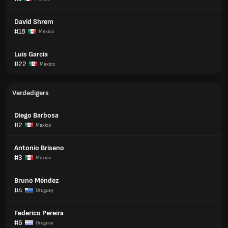
David Shrem
#18
Mexico
Luis Garcia
#22
Mexico
Verdedigers
Diego Barbosa
#2
Mexico
Antonio Briseno
#3
Mexico
Bruno Méndez
#4
Uruguay
Federico Pereira
#6
Uruguay