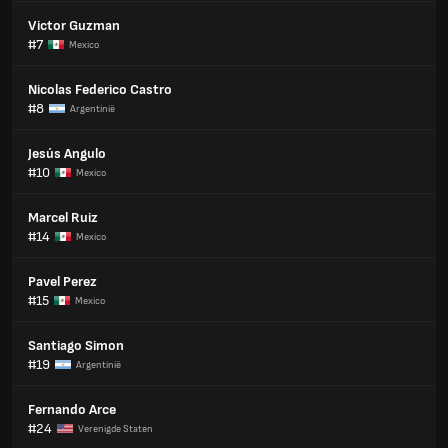
Victor Guzman
#7
Mexico
Nicolas Federico Castro
#8
Argentinië
Jesús Angulo
#10
Mexico
Marcel Ruiz
#14
Mexico
Pavel Perez
#15
Mexico
Santiago Simon
#19
Argentinië
Fernando Arce
#24
Verenigde Staten