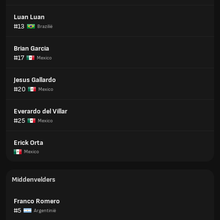
Luan Luan
#13
Brazilië
Brian Garcia
#17
Mexico
Jesus Gallardo
#20
Mexico
Everardo del Villar
#25
Mexico
Erick Orta
Mexico
Middenvelders
Franco Romero
#5
Argentinië