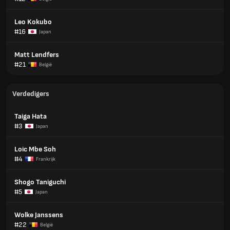
Leo Kokubo
#16
Japan
Matt Lendfers
#21
België
Verdedigers
Taiga Hata
#3
Japan
Loic Mbe Soh
#4
Frankrijk
Shogo Taniguchi
#5
Japan
Wolke Janssens
#22
België