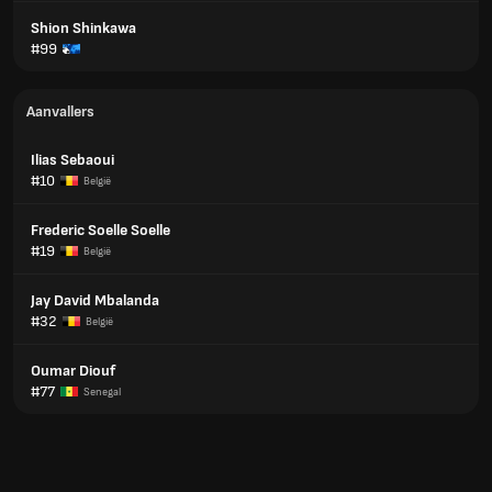
Shion Shinkawa
#99
Aanvallers
Ilias Sebaoui
#10
België
Frederic Soelle Soelle
#19
België
Jay David Mbalanda
#32
België
Oumar Diouf
#77
Senegal