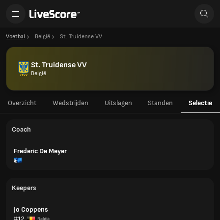
Voetbal
België
St. Truidense VV
St. Truidense VV
België
Overzicht
Wedstrijden
Uitslagen
Standen
Selectie
Coach
Frederic De Meyer
Keepers
Jo Coppens
#12
België