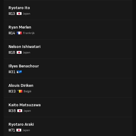
Ryotaro Ito
#13
Japan
Ryan Merlen
#14
Frankrijk
Nelson Ishiwatari
#18
Japan
Illyes Benachour
#31
Alouis Diriken
#33
België
Kaito Matsuzawa
#38
Japan
Ryotaro Araki
#71
Japan