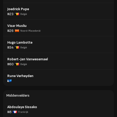
Joedrick Pupe
#23
België
Visar Musliu
#26
Noord-Macedonië
Hugo Lambotte
#34
België
Robert-Jan Vanwesemael
#60
België
Rune Verheyden
Middenvelders
Abdoulaye Sissako
#8
Frankrijk