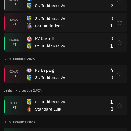
FT
2
St. Truidense VV
0
St. Truidense VV
13 AUG.
FT
1
RSC Anderlecht
0
KV Kortrijk
06 AUG.
FT
1
St. Truidense VV
Club Friendlies 2023
4
RB Leipzig
02 AUG.
FT
0
St. Truidense VV
Belgian Pro League 23/24
1
St. Truidense VV
30 JUL.
FT
0
Standard Luik
Club Friendlies 2023