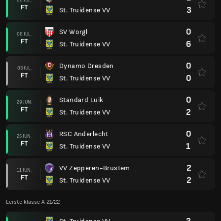
FT
3
St. Truidense VV
0
SV Worgl
06 JUL.
FT
6
St. Truidense VV
0
Dynamo Dresden
03 JUL.
FT
0
St. Truidense VV
0
Standard Luik
29 JUN.
FT
2
St. Truidense VV
0
RSC Anderlecht
25 JUN.
FT
1
St. Truidense VV
2
VV Zepperen-Brustem
11 JUN.
FT
2
St. Truidense VV
Eerste klasse A 21/22