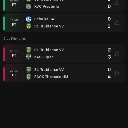
18 FEB.
FT
0
KVC Westerlo
0
Schalke 04
07 JAN.
FT
1
St. Truidense VV
Club Friendlies
2
St. Truidense VV
05 SEP.
FT
3
KAS Eupen
0
St. Truidense VV
20 JUL.
FT
4
PAOK Thessaloniki