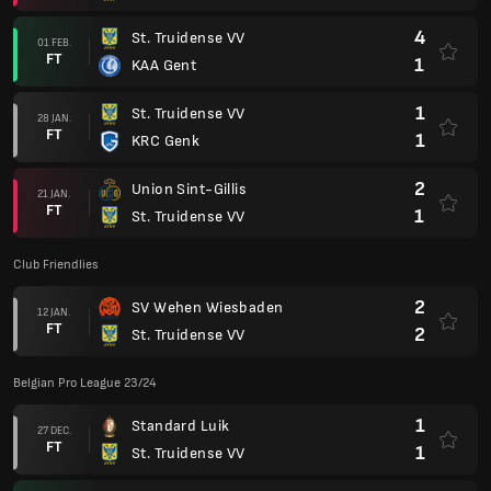
4
St. Truidense VV
01 FEB.
FT
1
KAA Gent
1
St. Truidense VV
28 JAN.
FT
1
KRC Genk
2
Union Sint-Gillis
21 JAN.
FT
1
St. Truidense VV
Club Friendlies
2
SV Wehen Wiesbaden
12 JAN.
FT
2
St. Truidense VV
Belgian Pro League 23/24
1
Standard Luik
27 DEC.
FT
1
St. Truidense VV