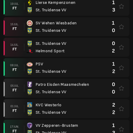
1
Lierse Kempenzonen
19 JUL.
FT
3
St. Truidense VV
1
SV Wehen Wiesbaden
15 JUL.
FT
0
St. Truidense VV
0
St. Truidense VV
14 JUL.
FT
2
Helmond Sport
1
PSV
08 JUL.
FT
2
St. Truidense VV
0
Patro Eisden Maasmechelen
05 JUL.
FT
0
St. Truidense VV
2
KVC Westerlo
01 JUL.
FT
2
St. Truidense VV
1
VV Zepperen-Brustem
17 JUN.
FT
3
St. Truidense VV