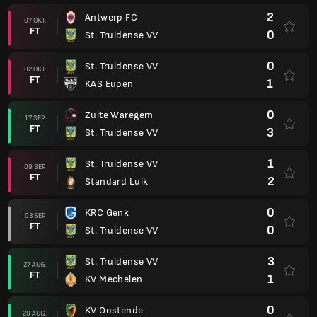
2
Antwerp FC
07 OKT.
FT
0
St. Truidense VV
0
St. Truidense VV
02 OKT.
FT
1
KAS Eupen
0
Zulte Waregem
17 SEP.
FT
3
St. Truidense VV
1
St. Truidense VV
09 SEP.
FT
2
Standard Luik
0
KRC Genk
03 SEP.
FT
0
St. Truidense VV
3
St. Truidense VV
27 AUG.
FT
1
KV Mechelen
0
KV Oostende
20 AUG.