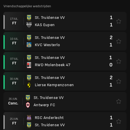
Vriendschappelijke wedstrijden
1
St. Truidense VV
17 JUL.
FT
1
KAS Eupen
2
St. Truidense VV
10 JUL.
FT
1
KVC Westerlo
1
St. Truidense VV
07 JUL.
FT
0
RWD Molenbeek 47
2
St. Truidense VV
30 JUN.
FT
1
Lierse Kempenzonen
St. Truidense VV
26 JUN.
Canc.
Antwerp FC
1
RSC Anderlecht
25 JUN.
FT
1
St. Truidense VV