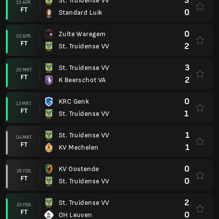
3
St. Truidense VV
10 APR.
FT
0
Standard Luik
0
Zulte Waregem
02 APR.
FT
2
St. Truidense VV
3
St. Truidense VV
20 MRT.
FT
2
K Beerschot VA
0
KRC Genk
13 MRT.
FT
1
St. Truidense VV
1
St. Truidense VV
04 MRT.
FT
1
KV Mechelen
0
KV Oostende
26 FEB.
FT
0
St. Truidense VV
2
St. Truidense VV
20 FEB.
FT
0
OH Leuven