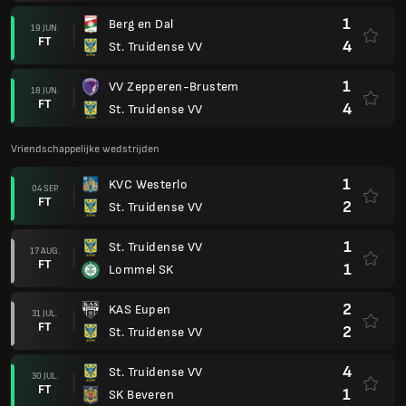
1
Berg en Dal
19 JUN.
FT
4
St. Truidense VV
1
VV Zepperen-Brustem
18 JUN.
FT
4
St. Truidense VV
Vriendschappelijke wedstrijden
1
KVC Westerlo
04 SEP.
FT
2
St. Truidense VV
1
St. Truidense VV
17 AUG.
FT
1
Lommel SK
2
KAS Eupen
31 JUL.
FT
2
St. Truidense VV
4
St. Truidense VV
30 JUL.
FT
1
SK Beveren