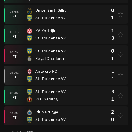
0
Union Sint-Gillis
13 FEB.
FT
1
St. Truidense VV
1
KV Kortrijk
05 FEB.
FT
3
St. Truidense VV
0
St. Truidense VV
28 JAN.
FT
1
Royal Charleroi
1
Antwerp FC
25 JAN.
FT
1
St. Truidense VV
3
St. Truidense VV
22 JAN.
FT
1
RFC Seraing
2
Club Brugge
15 JAN.
FT
0
St. Truidense VV