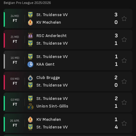
Belgian Pro League 2025/2026
3
St. Truidense VV
24 MEI
FT
0
KV Mechelen
3
RSC Anderlecht
21 MEI
FT
1
St. Truidense VV
1
St. Truidense VV
16 MEI
FT
1
KAA Gent
2
Club Brugge
09 MEI
FT
0
St. Truidense VV
2
St. Truidense VV
02 MEI
FT
1
Union Sint-Gillis
1
KV Mechelen
26 APR.
FT
4
St. Truidense VV