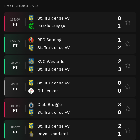
First Division A 22/23
0
St. Truidense VV
12 NOV.
FT
1
Cercle Brugge
1
RFC Seraing
05 NOV.
FT
2
St. Truidense VV
2
KVC Westerlo
29 OKT.
FT
3
St. Truidense VV
0
St. Truidense VV
22 OKT.
FT
0
OH Leuven
3
Club Brugge
19 OKT.
FT
0
St. Truidense VV
2
St. Truidense VV
15 OKT.
FT
1
Royal Charleroi