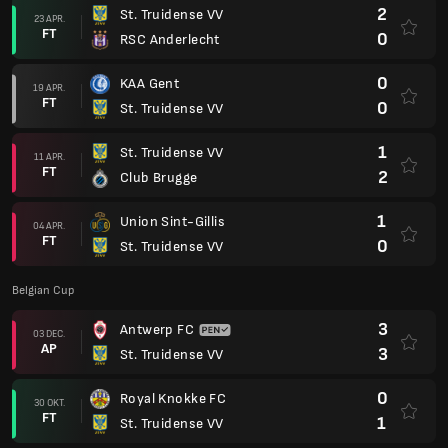
2
St. Truidense VV
23 APR.
FT
0
RSC Anderlecht
0
KAA Gent
19 APR.
FT
0
St. Truidense VV
1
St. Truidense VV
11 APR.
FT
2
Club Brugge
1
Union Sint-Gillis
04 APR.
FT
0
St. Truidense VV
Belgian Cup
3
Antwerp FC
03 DEC.
AP
3
St. Truidense VV
0
Royal Knokke FC
30 OKT.
FT
1
St. Truidense VV