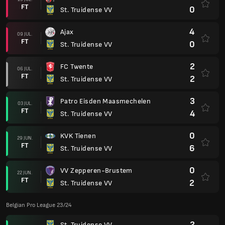
FT
0
St. Truidense VV
4
Ajax
09 JUL.
FT
0
St. Truidense VV
2
FC Twente
06 JUL.
FT
2
St. Truidense VV
3
Patro Eisden Maasmechelen
03 JUL.
FT
4
St. Truidense VV
0
KVK Tienen
29 JUN.
FT
6
St. Truidense VV
0
VV Zepperen-Brustem
22 JUN.
FT
2
St. Truidense VV
Belgian Pro League 23/24
2
St. Truidense VV