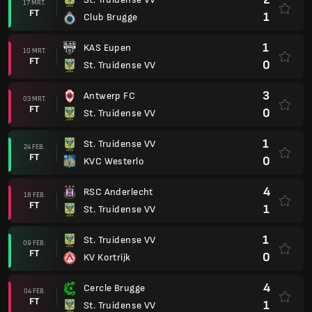
17 MRT.
FT
1
Club Brugge
1
KAS Eupen
10 MRT.
FT
0
St. Truidense VV
3
Antwerp FC
03 MRT.
FT
0
St. Truidense VV
1
St. Truidense VV
24 FEB.
FT
0
KVC Westerlo
4
RSC Anderlecht
18 FEB.
FT
1
St. Truidense VV
1
St. Truidense VV
09 FEB.
FT
0
KV Kortrijk
4
Cercle Brugge
04 FEB.
FT
1
St. Truidense VV