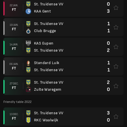
0
St. Truidense VV
22 JAN.
FT
3
KAA Gent
1
St. Truidense VV
19 JAN.
FT
1
Club Brugge
0
KAS Eupen
14 JAN.
FT
2
St. Truidense VV
1
Standard Luik
06 JAN.
FT
1
St. Truidense VV
2
St. Truidense VV
27 DEC.
FT
0
Zulte Waregem
Friendly table 2022
3
St. Truidense VV
13 DEC.
FT
0
RKC Waalwijk