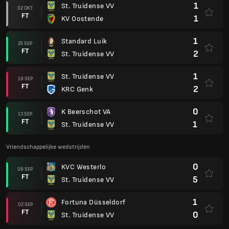
1
St. Truidense VV
02 OKT.
FT
1
KV Oostende
1
Standard Luik
25 SEP.
FT
2
St. Truidense VV
1
St. Truidense VV
19 SEP.
FT
2
KRC Genk
0
K Beerschot VA
13 SEP.
FT
1
St. Truidense VV
Vriendschappelijke wedstrijden
0
KVC Westerlo
08 SEP.
FT
5
St. Truidense VV
1
Fortuna Düsseldorf
02 SEP.
FT
0
St. Truidense VV