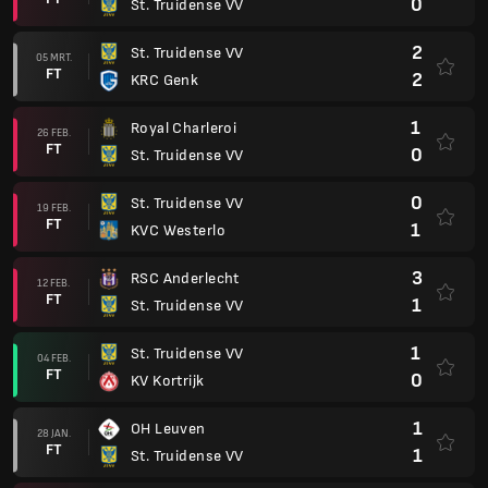
0
St. Truidense VV
2
St. Truidense VV
05 MRT.
FT
2
KRC Genk
1
Royal Charleroi
26 FEB.
FT
0
St. Truidense VV
0
St. Truidense VV
19 FEB.
FT
1
KVC Westerlo
3
RSC Anderlecht
12 FEB.
FT
1
St. Truidense VV
1
St. Truidense VV
04 FEB.
FT
0
KV Kortrijk
1
OH Leuven
28 JAN.
FT
1
St. Truidense VV