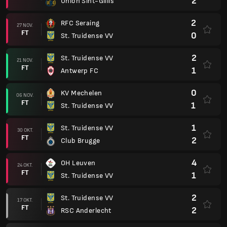
2
Union Sint-Gillis
2
RFC Seraing
27 NOV.
FT
0
St. Truidense VV
2
St. Truidense VV
21 NOV.
FT
1
Antwerp FC
0
KV Mechelen
06 NOV.
FT
1
St. Truidense VV
1
St. Truidense VV
30 OKT.
FT
2
Club Brugge
4
OH Leuven
24 OKT.
FT
1
St. Truidense VV
2
St. Truidense VV
17 OKT.
FT
2
RSC Anderlecht