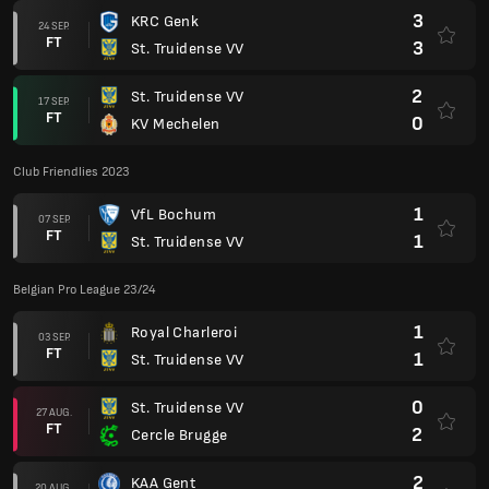
3
KRC Genk
24 SEP.
FT
3
St. Truidense VV
2
St. Truidense VV
17 SEP.
FT
0
KV Mechelen
Club Friendlies 2023
1
VfL Bochum
07 SEP.
FT
1
St. Truidense VV
Belgian Pro League 23/24
1
Royal Charleroi
03 SEP.
FT
1
St. Truidense VV
0
St. Truidense VV
27 AUG.
FT
2
Cercle Brugge
2
KAA Gent
20 AUG.