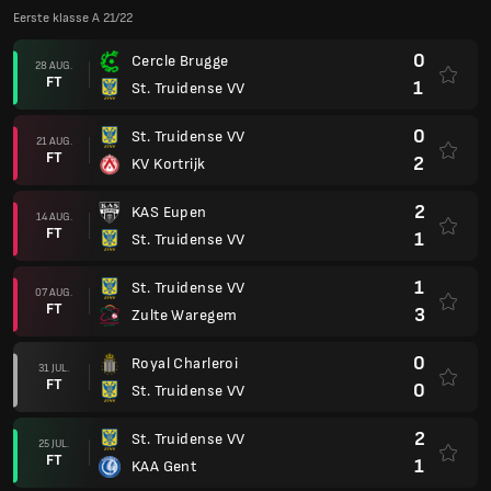
Eerste klasse A 21/22
0
Cercle Brugge
28 AUG.
FT
1
St. Truidense VV
0
St. Truidense VV
21 AUG.
FT
2
KV Kortrijk
2
KAS Eupen
14 AUG.
FT
1
St. Truidense VV
1
St. Truidense VV
07 AUG.
FT
3
Zulte Waregem
0
Royal Charleroi
31 JUL.
FT
0
St. Truidense VV
2
St. Truidense VV
25 JUL.
FT
1
KAA Gent