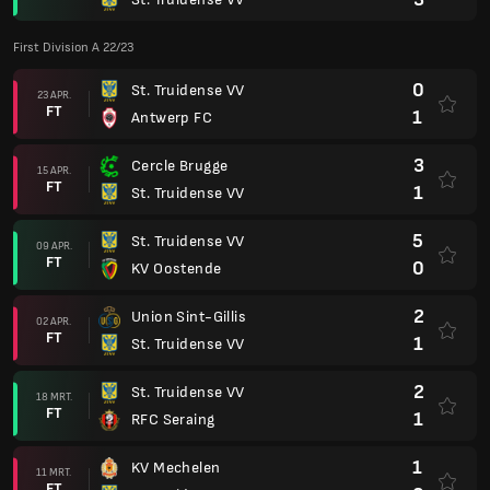
First Division A 22/23
0
St. Truidense VV
23 APR.
FT
1
Antwerp FC
3
Cercle Brugge
15 APR.
FT
1
St. Truidense VV
5
St. Truidense VV
09 APR.
FT
0
KV Oostende
2
Union Sint-Gillis
02 APR.
FT
1
St. Truidense VV
2
St. Truidense VV
18 MRT.
FT
1
RFC Seraing
1
KV Mechelen
11 MRT.
FT