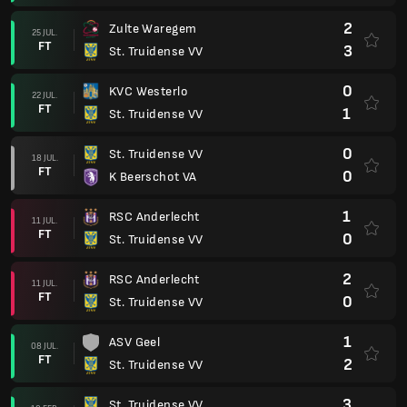
2
Zulte Waregem
25 JUL.
FT
3
St. Truidense VV
0
KVC Westerlo
22 JUL.
FT
1
St. Truidense VV
0
St. Truidense VV
18 JUL.
FT
0
K Beerschot VA
1
RSC Anderlecht
11 JUL.
FT
0
St. Truidense VV
2
RSC Anderlecht
11 JUL.
FT
0
St. Truidense VV
1
ASV Geel
08 JUL.
FT
2
St. Truidense VV
3
St. Truidense VV