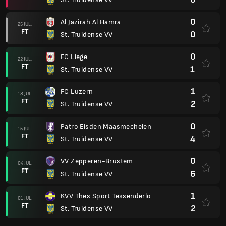
0
Al Jazirah Al Hamra
25 JUL.
FT
0
St. Truidense VV
0
FC Liege
22 JUL.
FT
1
St. Truidense VV
1
FC Luzern
18 JUL.
FT
2
St. Truidense VV
0
Patro Eisden Maasmechelen
15 JUL.
FT
4
St. Truidense VV
0
VV Zepperen-Brustem
04 JUL.
FT
6
St. Truidense VV
1
KVV Thes Sport Tessenderlo
01 JUL.
FT
2
St. Truidense VV