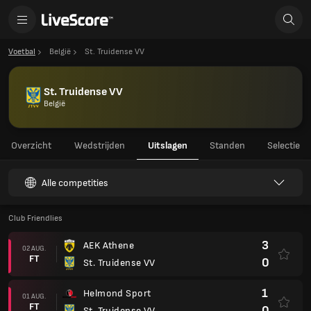
Voetbal
België
St. Truidense VV
St. Truidense VV
België
Overzicht
Wedstrijden
Uitslagen
Standen
Selectie
Alle competities
Club Friendlies
3
AEK Athene
02 AUG.
FT
0
St. Truidense VV
1
Helmond Sport
01 AUG.
FT
0
St. Truidense VV