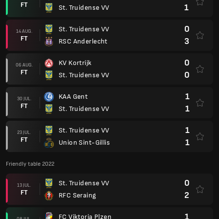
FT
1
St. Truidense VV
0
St. Truidense VV
14 AUG.
FT
3
RSC Anderlecht
0
KV Kortrijk
06 AUG.
FT
0
St. Truidense VV
1
KAA Gent
30 JUL.
FT
1
St. Truidense VV
1
St. Truidense VV
23 JUL.
FT
1
Union Sint-Gillis
Friendly table 2022
0
St. Truidense VV
13 JUL.
FT
2
RFC Seraing
1
FC Viktoria Plzen
08 JUL.