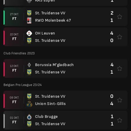
1
KAS Eupen
2
St. Truidense VV
27 OKT.
FT
1
RWD Molenbeek 47
4
OH Leuven
22 OKT.
FT
0
St. Truidense VV
Club Friendlies 2023
4
Borussia M'gladbach
12 OKT.
FT
1
St. Truidense VV
Belgian Pro League 23/24
0
St. Truidense VV
08 OKT.
FT
4
Union Sint-Gillis
1
Club Brugge
01 OKT.
FT
1
St. Truidense VV