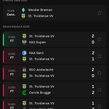
Friendly table 2022
Werder Bremen
05 JAN.
Canc.
St. Truidense VV
Eerste klasse A 21/22
2
St. Truidense VV
27 DEC.
FT
0
KAS Eupen
2
KAA Gent
18 DEC.
FT
1
St. Truidense VV
2
RSC Anderlecht
14 DEC.
FT
0
St. Truidense VV
1
St. Truidense VV
11 DEC.
FT
2
Cercle Brugge
1
St. Truidense VV
03 DEC.
FT