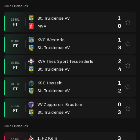
Club Friendlies
1
St. Truidense VV
16 JUL.
FT
0
MVV
1
KVC Westerlo
05 JUL.
FT
3
St. Truidense VV
2
KVV Thes Sport Tessenderlo
02 JUL.
FT
4
St. Truidense VV
1
KSC Hasselt
28 JUN.
FT
2
St. Truidense VV
0
VV Zepperen-Brustem
21 JUN.
FT
3
St. Truidense VV
Club Friendlies
3
1. FC Köln
19 JUL.