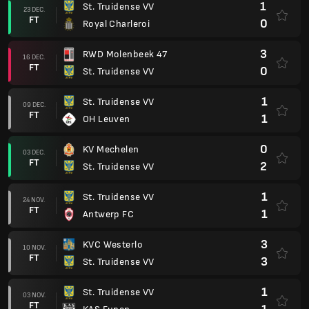
1
St. Truidense VV
23 DEC.
FT
0
Royal Charleroi
3
RWD Molenbeek 47
16 DEC.
FT
0
St. Truidense VV
1
St. Truidense VV
09 DEC.
FT
1
OH Leuven
0
KV Mechelen
03 DEC.
FT
2
St. Truidense VV
1
St. Truidense VV
24 NOV.
FT
1
Antwerp FC
3
KVC Westerlo
10 NOV.
FT
3
St. Truidense VV
1
St. Truidense VV
03 NOV.
FT