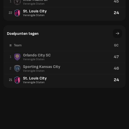
45
1
Verenigde Staten
St. Louis City
24
22
Verenigde Staten
Doelpunten tegen
#
Team
GC
Orlando City SC
47
1
Verenigde Staten
Sporting Kansas City
46
2
Verenigde Staten
St. Louis City
24
21
Verenigde Staten