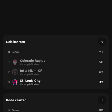
Gele kaarten
#
Team
YC
Colorado Rapids
50
1
Verenigde Staten
Inter Miami CF
47
2
Verenigde Staten
St. Louis City
37
14
Verenigde Staten
Rode kaarten
#
Team
RC