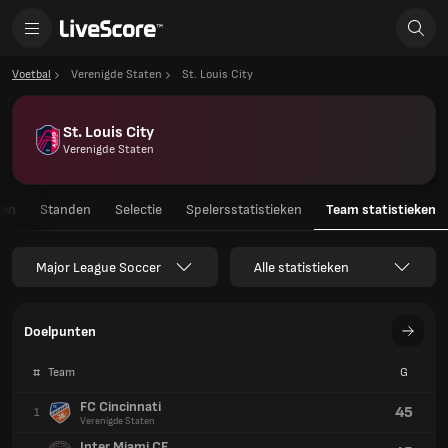
Voetbal
Verenigde Staten
St. Louis City
St. Louis City
Verenigde Staten
gen
Standen
Selectie
Spelersstatistieken
Team statistieken
Major League Soccer
Alle statistieken
Doelpunten
#
Team
G
FC Cincinnati
45
1
Verenigde Staten
Inter Miami CF