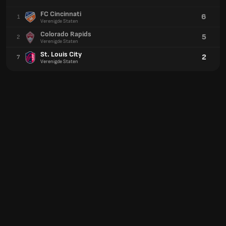
FC Cincinnati
6
1
Verenigde Staten
Colorado Rapids
5
2
Verenigde Staten
St. Louis City
2
7
Verenigde Staten