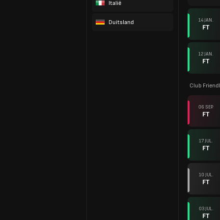
Italië
14 JAN.
Duitsland
FT
12 JAN.
FT
Club Friend
06 SEP.
FT
17 JUL.
FT
10 JUL.
FT
03 JUL.
FT