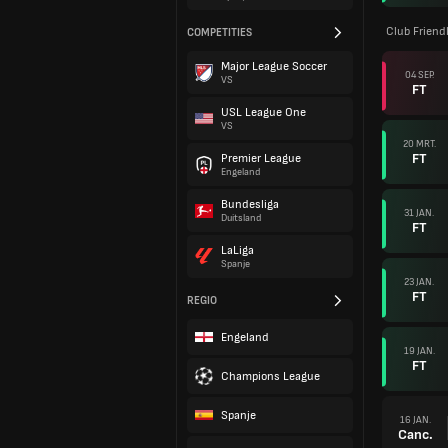
Club Friend
COMPETITIES
Major League Soccer
04 SEP.
VS
FT
USL League One
VS
20 MRT.
FT
Premier League
Engeland
Bundesliga
31 JAN.
Duitsland
FT
LaLiga
Spanje
23 JAN.
FT
REGIO
Engeland
19 JAN.
FT
Champions League
Spanje
16 JAN.
Canc.