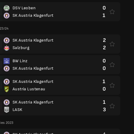
0
DSV Leoben
1
SK Austria Klagenfurt
 23/24
2
SK Austria Klagenfurt
2
Salzburg
0
BW Linz
0
SK Austria Klagenfurt
1
SK Austria Klagenfurt
0
Austria Lustenau
1
SK Austria Klagenfurt
3
LASK
lies 2023