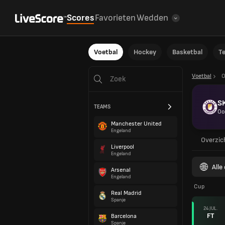
Scores
Favorieten
Wedden
Voetbal
Hockey
Basketbal
T
Voetbal
O
SK
TEAMS
Oo
Manchester United
Engeland
Overzic
Liverpool
Engeland
Alle
Arsenal
Engeland
Cup
Real Madrid
Spanje
24 JUL.
FT
Barcelona
Spanje