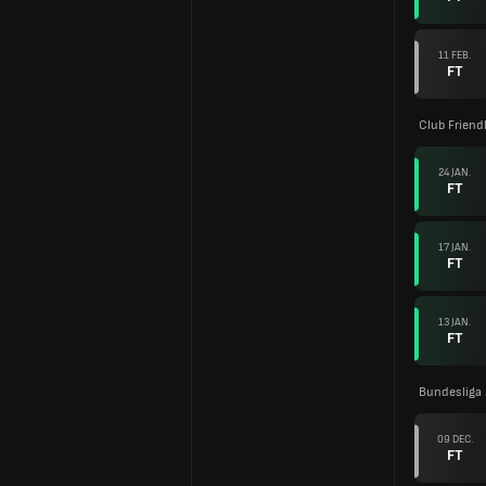
11 FEB.
FT
Club Friend
24 JAN.
FT
17 JAN.
FT
13 JAN.
FT
Bundesliga
09 DEC.
FT