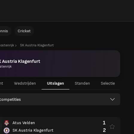
ennis
Cricket
ostenrijk
SK Austria Klagenfurt
 Austria Klagenfurt
stenrijk
ht
Wedstrijden
Uitslagen
Standen
Selectie
 competities
1
Atus Velden
2
SK Austria Klagenfurt