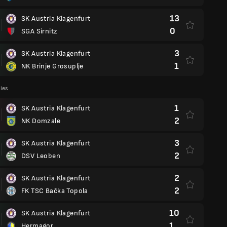
13
SK Austria Klagenfurt
0
SGA Sirnitz
3
SK Austria Klagenfurt
1
NK Brinje Grosuplje
lies
1
SK Austria Klagenfurt
2
NK Domzale
3
SK Austria Klagenfurt
2
DSV Leoben
2
SK Austria Klagenfurt
2
FK TSC Bačka Topola
10
SK Austria Klagenfurt
1
Hermagor