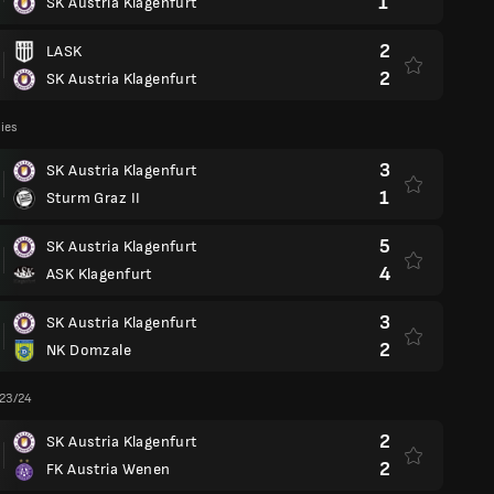
1
SK Austria Klagenfurt
2
LASK
2
SK Austria Klagenfurt
lies
3
SK Austria Klagenfurt
1
Sturm Graz II
5
SK Austria Klagenfurt
4
ASK Klagenfurt
3
SK Austria Klagenfurt
2
NK Domzale
 23/24
2
SK Austria Klagenfurt
2
FK Austria Wenen