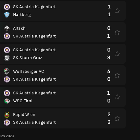
1
SK Austria Klagenfurt
1
Hartberg
0
Altach
1
SK Austria Klagenfurt
0
SK Austria Klagenfurt
3
SK Sturm Graz
4
Wolfsberger AC
0
SK Austria Klagenfurt
1
SK Austria Klagenfurt
0
WSG Tirol
2
Rapid Wien
3
SK Austria Klagenfurt
lies 2023