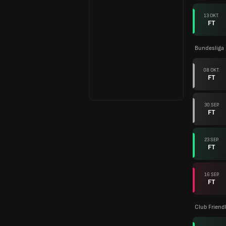
13 OKT.
FT
Bundesliga
08 OKT.
FT
30 SEP.
FT
23 SEP.
FT
16 SEP.
FT
Club Friend