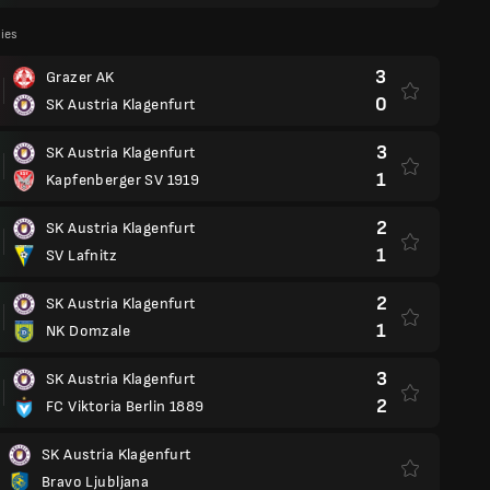
lies
3
Grazer AK
0
SK Austria Klagenfurt
3
SK Austria Klagenfurt
1
Kapfenberger SV 1919
2
SK Austria Klagenfurt
1
SV Lafnitz
2
SK Austria Klagenfurt
1
NK Domzale
3
SK Austria Klagenfurt
2
FC Viktoria Berlin 1889
SK Austria Klagenfurt
Bravo Ljubljana