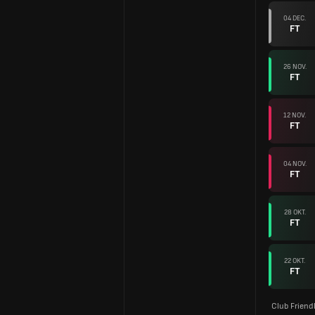
04 DEC.
FT
26 NOV.
FT
12 NOV.
FT
04 NOV.
FT
28 OKT.
FT
22 OKT.
FT
Club Friend