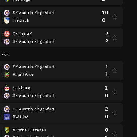
10
SK Austria Klagenfurt
0
Treibach
2
Grazer AK
2
SK Austria Klagenfurt
 23/24
1
SK Austria Klagenfurt
1
Rapid Wien
1
Salzburg
0
SK Austria Klagenfurt
2
SK Austria Klagenfurt
0
BW Linz
0
Austria Lustenau