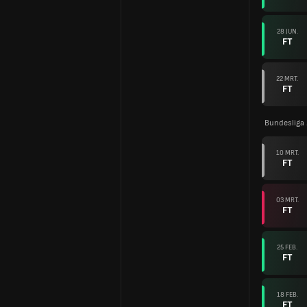
28 JUN.
FT
22 MRT.
FT
Bundesliga
10 MRT.
FT
03 MRT.
FT
25 FEB.
FT
18 FEB.
FT