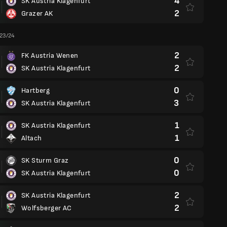
4
SK Austria Klagenfurt
2
Grazer AK
 23/24
2
FK Austria Wenen
2
SK Austria Klagenfurt
0
Hartberg
3
SK Austria Klagenfurt
1
SK Austria Klagenfurt
1
Altach
0
SK Sturm Graz
0
SK Austria Klagenfurt
2
SK Austria Klagenfurt
2
Wolfsberger AC