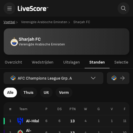
Voetbal
Verenigde Arabische Emiraten
Sharjah FC
Sharjah FC
Verenigde Arabische Emiraten
Overzicht
Wedstrijden
Uitslagen
Standen
Selectie
AFC Champions League Grp. A
Alle
Thuis
Uit
Vorm
#
Team
P
DS
PTN
W
G
V
F
Al-Hilal
13
1
6
6
4
1
1
11
Al-
13
2
6
3
4
1
1
10