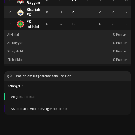
Rayyan
Sharjah
5
3
6
-4
1
2
3
7
FC
FK
3
4
6
-5
1
0
5
5
Istiklol
Al-Hilal
0
Punten
Al-Rayyan
0
Punten
Sharjah FC
0
Punten
FK Istiklol
0
Punten
Draaien om uitgebreide tabel te zien
Belangrijk
Volgende ronde
Kwalificatie voor de volgende ronde