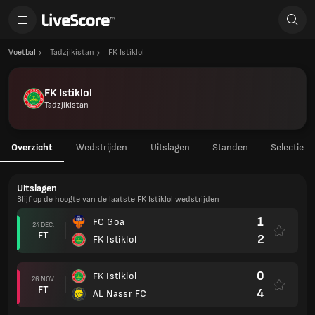
Voetbal
Tadzjikistan
FK Istiklol
FK Istiklol
Tadzjikistan
Overzicht
Wedstrijden
Uitslagen
Standen
Selectie
Uitslagen
Blijf op de hoogte van de laatste FK Istiklol wedstrijden
1
FC Goa
24 DEC.
FT
2
FK Istiklol
0
FK Istiklol
26 NOV.
FT
4
AL Nassr FC