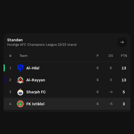
Standen
Huidige AFC Champions League 22/23 stand
#
Team
P
DS
PTN
Al-Hilal
13
1
6
6
Al-Rayyan
13
2
6
3
Sharjah FC
5
3
6
-4
FK Istiklol
3
4
6
-5