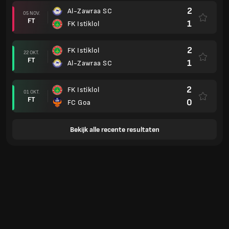
2
Al-Zawraa SC
05 NOV.
FT
1
FK Istiklol
2
FK Istiklol
22 OKT.
FT
1
Al-Zawraa SC
2
FK Istiklol
01 OKT.
FT
0
FC Goa
Bekijk alle recente resultaten