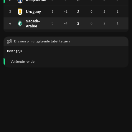
Uruguay
2
3
3
-1
0
2
1
3
Saoedi-
2
4
3
-4
0
2
1
1
Arabië
Draaien om uitgebreide tabel te zien
Belangrijk
Volgende ronde