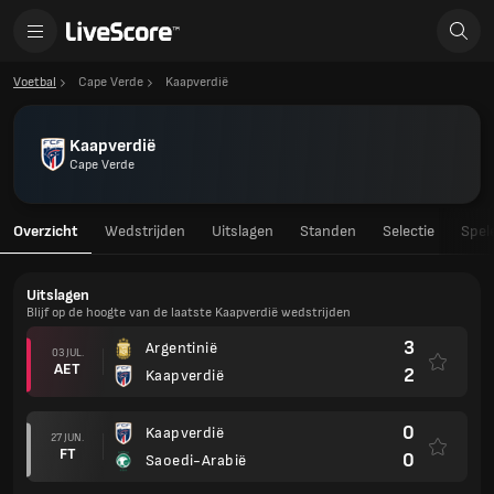
Voetbal
Cape Verde
Kaapverdië
Kaapverdië
Cape Verde
Overzicht
Wedstrijden
Uitslagen
Standen
Selectie
Spel
Uitslagen
Blijf op de hoogte van de laatste Kaapverdië wedstrijden
3
Argentinië
03 JUL.
AET
2
Kaapverdië
0
Kaapverdië
27 JUN.
FT
0
Saoedi-Arabië