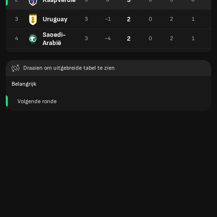
Uruguay
2
3
3
-1
0
2
1
3
Saoedi-
2
4
3
-4
0
2
1
1
Arabië
Draaien om uitgebreide tabel te zien
Belangrijk
Volgende ronde