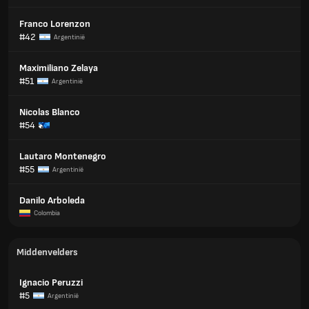
Franco Lorenzon
#42
Argentinië
Maximiliano Zelaya
#51
Argentinië
Nicolas Blanco
#54
Lautaro Montenegro
#55
Argentinië
Danilo Arboleda
Colombia
Middenvelders
Ignacio Peruzzi
#5
Argentinië