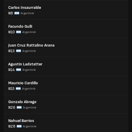
Carlos Insaurralde
#8
Argentinië
Facundo Gulli
#10
Argentinië
Juan Cruz Rattalino Arana
#13
Argentinië
Agustin Ladstatter
#14
Argentinië
Mauricio Cardillo
#15
Argentinië
Gonzalo Abrego
#26
Argentinië
Nahuel Barrios
#28
Argentinië