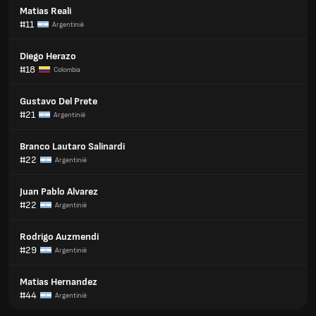
Matias Reali
#11
Argentinië
Diego Herazo
#18
Colombia
Gustavo Del Prete
#21
Argentinië
Branco Lautaro Salinardi
#22
Argentinië
Juan Pablo Alvarez
#22
Argentinië
Rodrigo Auzmendi
#29
Argentinië
Matias Hernandez
#44
Argentinië