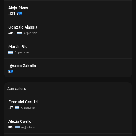
Alejo Rivas
#31
Gonzalo Alassia
#62
Argentinië
Martin Rio
Argentinië
Ignacio Zaballa
Aanvallers
Ezequiel Cerutti
#7
Argentinië
Alexis Cuello
#9
Argentinië