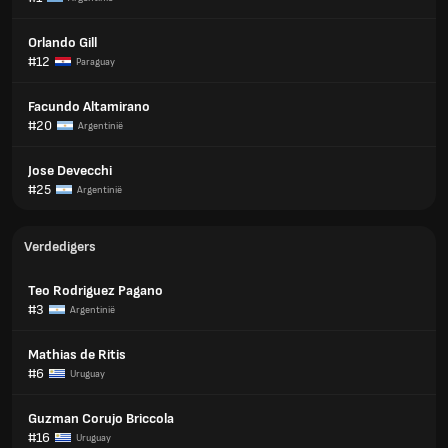
Orlando Gill
#12
Paraguay
Facundo Altamirano
#20
Argentinië
Jose Devecchi
#25
Argentinië
Verdedigers
Teo Rodriguez Pagano
#3
Argentinië
Mathias de Ritis
#6
Uruguay
Guzman Corujo Briccola
#16
Uruguay