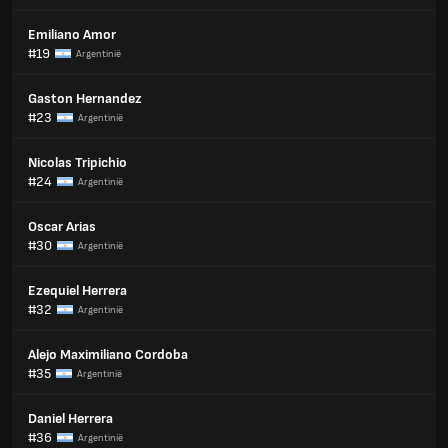
Emiliano Amor
#19
Argentinië
Gaston Hernandez
#23
Argentinië
Nicolas Tripichio
#24
Argentinië
Oscar Arias
#30
Argentinië
Ezequiel Herrera
#32
Argentinië
Alejo Maximiliano Cordoba
#35
Argentinië
Daniel Herrera
#36
Argentinië