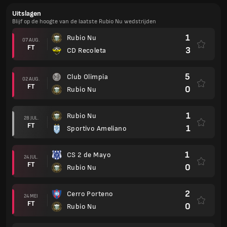
Uitslagen
Blijf op de hoogte van de laatste Rubio Nu wedstrijden
1
Rubio Nu
07 AUG.
FT
3
CD Recoleta
5
Club Olimpia
02 AUG.
FT
0
Rubio Nu
1
Rubio Nu
28 JUL.
FT
1
Sportivo Ameliano
1
CS 2 de Mayo
24 JUL.
FT
0
Rubio Nu
2
Cerro Porteno
24 MEI
FT
0
Rubio Nu