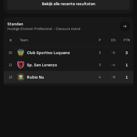
Bekijk alle recente resultaten
Standen
Huidige Division Profesional - Clausura stand
#
Team
P
DS
PTN
Club Sportivo Luqueno
3
10
3
-5
Sp. San Lorenzo
1
11
3
-4
Rubio Nu
1
12
4
-8