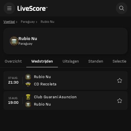
Voetbal
Paraguay
Rubio Nu
Rubio Nu
Paraguay
Overzicht
Wedstrijden
Uitslagen
Standen
Selectie
Rubio Nu
07 AUG.
21:30
CD Recoleta
Favori
Club Guarani Asuncion
15 AUG.
19:00
Rubio Nu
Favori