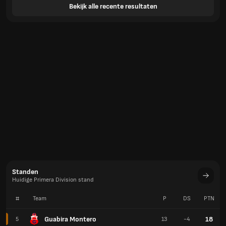
Bekijk alle recente resultaten
Standen
Huidige Primera Division stand
#
Team
P
DS
PTN
Guabira Montero
18
5
13
-4