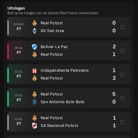
Uitslagen
Blijf op de hoogte van de laatste Real Potosi wedstrijden
0
Real Potosi
02 AUG.
FT
0
GV San Jose
2
Bolivar La Paz
26 JUL.
FT
1
Real Potosi
1
Independiente Petrolero
21 JUL.
FT
2
Real Potosi
5
Real Potosi
15 JUL.
FT
0
San Antonio Bulo Bulo
1
Real Potosi
12 JUL.
FT
1
CA Nacional Potosi