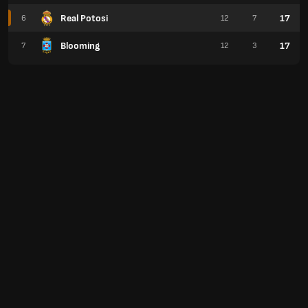
Real Potosi
17
6
12
7
Blooming
17
7
12
3