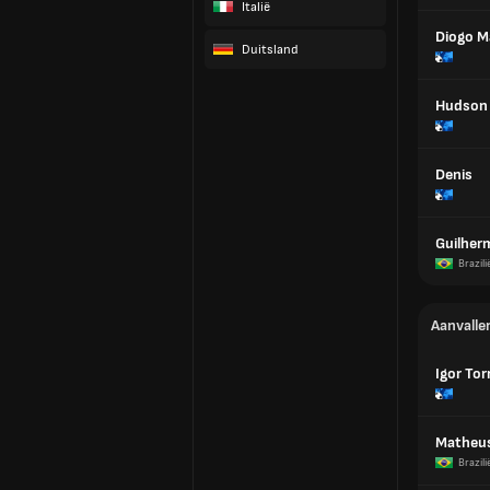
Italië
Diogo M
Duitsland
Hudson
Denis
Guilher
Brazili
Aanvalle
Igor Tor
Matheus
Brazili