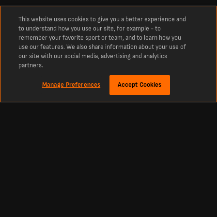
This website uses cookies to give you a better experience and
to understand how you use our site, for example - to
remember your favorite sport or team, and to learn how you
use our features. We also share information about your use of
our site with our social media, advertising and analytics
partners.
Manage Preferences
Accept Cookies
Over
Filipijnen uitslagen
De laatste Filipijnen voetbaluitslagen, tussenstanden en wedstrijden
Footbal
Other Sports
Premier League Scores
Cricket Scores