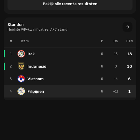
Bekijk alle recente resultaten
Standen
Huidige WK-kwalificaties: AFC stand
#
Team
P
DS
PTN
Irak
18
1
6
15
Indonesië
10
2
6
0
Vietnam
6
3
6
-4
Filipijnen
1
4
6
-11