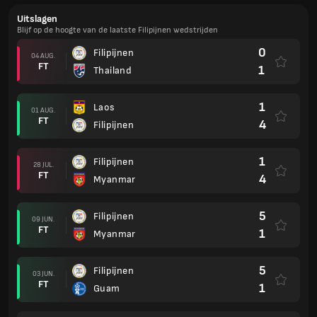
Uitslagen
Blijf op de hoogte van de laatste Filipijnen wedstrijden
0
Filipijnen
04 AUG.
FT
1
Thailand
1
Laos
01 AUG.
FT
4
Filipijnen
1
Filipijnen
28 JUL.
FT
4
Myanmar
5
Filipijnen
09 JUN.
FT
1
Myanmar
5
Filipijnen
03 JUN.
FT
1
Guam