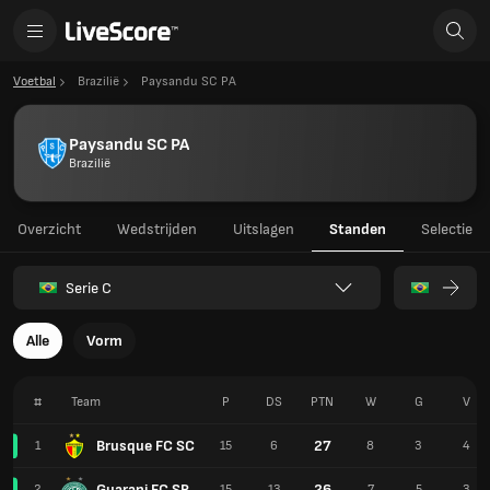
Voetbal
Brazilië
Paysandu SC PA
Paysandu SC PA
Brazilië
Overzicht
Wedstrijden
Uitslagen
Standen
Selectie
Serie C
Alle
Vorm
#
Team
P
DS
PTN
W
G
V
Brusque FC SC
27
1
15
6
8
3
4
Guarani FC SP
26
2
15
13
7
5
3