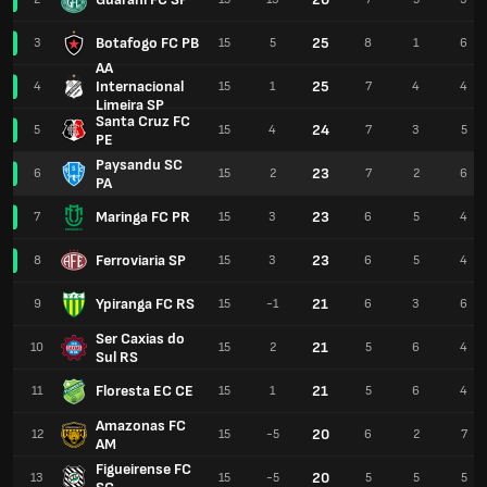
Botafogo FC PB
25
3
15
5
8
1
6
AA
Internacional
25
4
15
1
7
4
4
Limeira SP
Santa Cruz FC
24
5
15
4
7
3
5
PE
Paysandu SC
23
6
15
2
7
2
6
PA
Maringa FC PR
23
7
15
3
6
5
4
Ferroviaria SP
23
8
15
3
6
5
4
Ypiranga FC RS
21
9
15
-1
6
3
6
Ser Caxias do
21
10
15
2
5
6
4
Sul RS
Floresta EC CE
21
11
15
1
5
6
4
Amazonas FC
20
12
15
-5
6
2
7
AM
Figueirense FC
20
13
15
-5
5
5
5