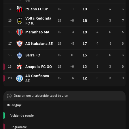
SC
Ituano FC SP
19
14
15
-1
5
4
6
Volta Redonda
18
15
15
-8
5
3
7
FC RJ
Maranhao MA
18
16
15
-3
4
6
5
AO Itabaiana SE
17
17
15
-5
4
5
6
Barra FC
15
18
15
0
3
6
6
Anapolis FC GO
12
19
15
-6
3
3
9
AD Confianca
12
20
15
-6
3
3
9
SE
Draaien om uitgebreide tabel te zien
Belangrijk
Volgende ronde
Degradatie