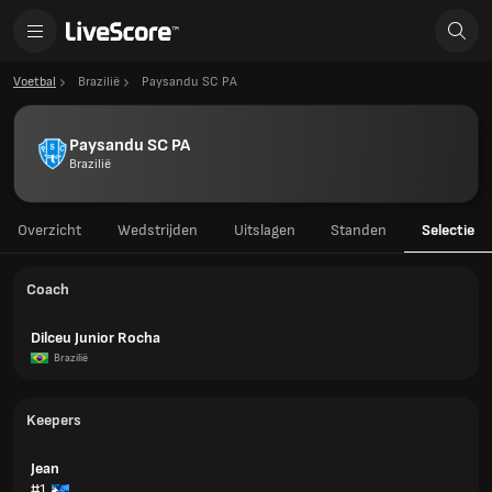
Voetbal
Brazilië
Paysandu SC PA
Paysandu SC PA
Brazilië
Overzicht
Wedstrijden
Uitslagen
Standen
Selectie
Coach
Dilceu Junior Rocha
Brazilië
Keepers
Jean
#1