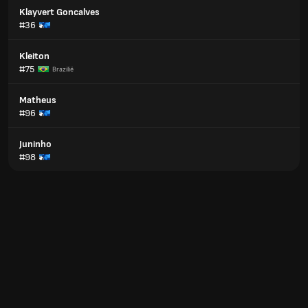
Klayvert Goncalves
#36
Kleiton
#75
Brazilië
Matheus
#96
Juninho
#98