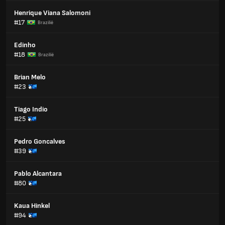
Henrique Viana Salomoni
#17
Brazilië
Edinho
#18
Brazilië
Brian Melo
#23
Tiago Indio
#25
Pedro Goncalves
#39
Pablo Alcantara
#80
Kaua Hinkel
#94