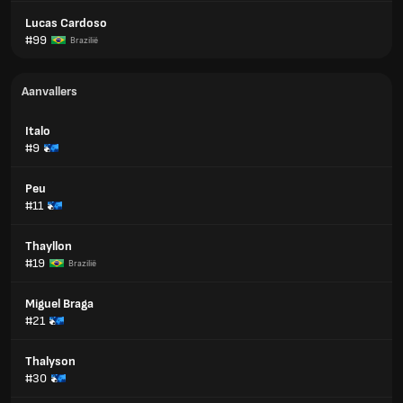
Lucas Cardoso
#99
Brazilië
Aanvallers
Italo
#9
Peu
#11
Thayllon
#19
Brazilië
Miguel Braga
#21
Thalyson
#30