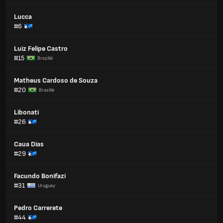
Lucca
#6
Luiz Felipe Castro
#15
Brazilië
Matheus Cardoso de Souza
#20
Brazilië
Libonati
#26
Caua Dias
#29
Facundo Bonifazi
#31
Uruguay
Pedro Carrerete
#44