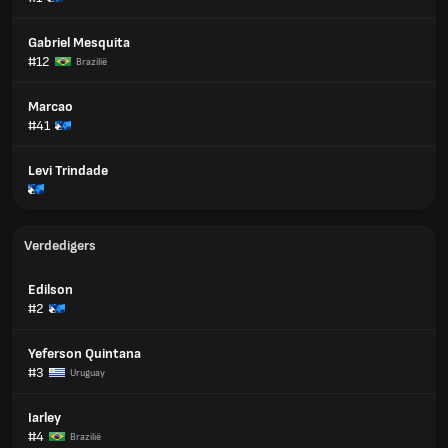
Gabriel Mesquita
#12
Brazilië
Marcao
#41
Levi Trindade
Verdedigers
Edilson
#2
Yeferson Quintana
#3
Uruguay
Iarley
#4
Brazilië