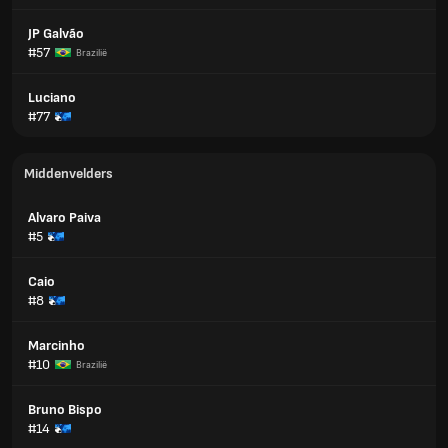
JP Galvão
#57
Brazilië
Luciano
#77
Middenvelders
Alvaro Paiva
#5
Caio
#8
Marcinho
#10
Brazilië
Bruno Bispo
#14