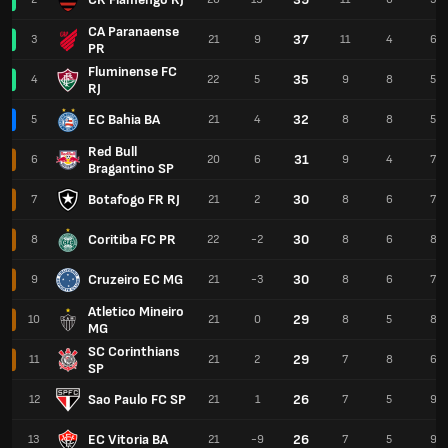
CA Paranaense
37
3
21
9
11
4
6
PR
Fluminense FC
35
4
22
5
9
8
5
RJ
EC Bahia BA
32
5
21
4
8
8
5
Red Bull
31
6
20
6
9
4
7
Bragantino SP
Botafogo FR RJ
30
7
21
2
8
6
7
Coritiba FC PR
30
8
22
-2
8
6
8
Cruzeiro EC MG
30
9
21
-3
8
6
7
Atletico Mineiro
29
10
21
0
8
5
8
MG
SC Corinthians
29
11
21
2
7
8
6
SP
Sao Paulo FC SP
26
12
21
1
7
5
9
EC Vitoria BA
26
13
21
-9
7
5
9