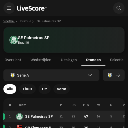
Voetbal
Brazilië
SE Palmeiras SP
SE Palmeiras SP
Brazilië
Overzicht
Wedstrijden
Uitslagen
Standen
Selectie
Serie A
Alle
Thuis
Uit
Vorm
#
Team
P
DS
PTN
W
G
V
SE Palmeiras SP
47
1
21
22
14
5
2
CR Flamengo RJ
39
2
20
19
11
6
3