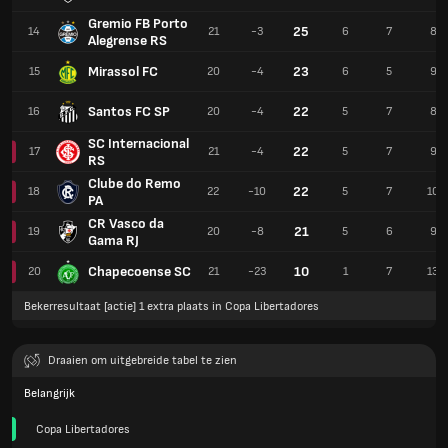
Gremio FB Porto
25
14
21
-3
6
7
8
Alegrense RS
Mirassol FC
23
15
20
-4
6
5
9
Santos FC SP
22
16
20
-4
5
7
8
SC Internacional
22
17
21
-4
5
7
9
RS
Clube do Remo
22
18
22
-10
5
7
10
PA
CR Vasco da
21
19
20
-8
5
6
9
Gama RJ
Chapecoense SC
10
20
21
-23
1
7
13
Bekerresultaat [actie] 1 extra plaats in Copa Libertadores
Draaien om uitgebreide tabel te zien
Belangrijk
Copa Libertadores