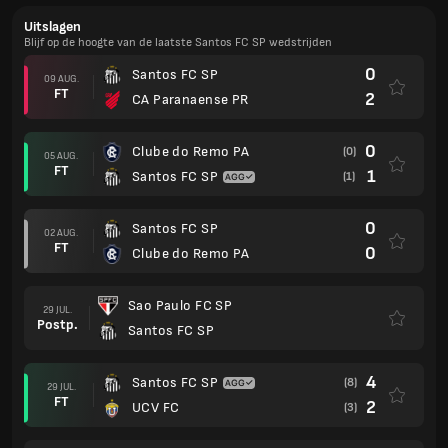
Uitslagen
Blijf op de hoogte van de laatste Santos FC SP wedstrijden
0
Santos FC SP
09 AUG.
FT
2
CA Paranaense PR
0
Clube do Remo PA
(0)
05 AUG.
FT
1
Santos FC SP
(1)
0
Santos FC SP
02 AUG.
FT
0
Clube do Remo PA
Sao Paulo FC SP
29 JUL.
Postp.
Santos FC SP
4
Santos FC SP
(8)
29 JUL.
FT
2
UCV FC
(3)