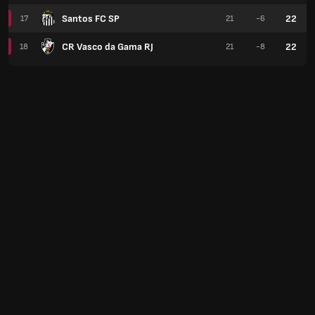
Santos FC SP
22
17
21
-6
CR Vasco da Gama RJ
22
18
21
-8