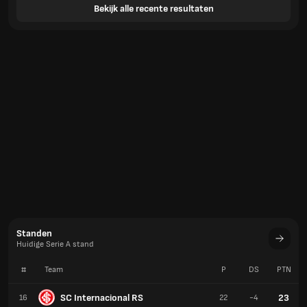
Bekijk alle recente resultaten
Standen
Huidige Serie A stand
#
Team
P
DS
PTN
SC Internacional RS
23
16
22
-4