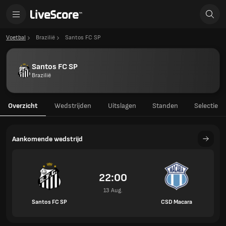
Voetbal
Brazilië
Santos FC SP
Santos FC SP
Brazilië
Overzicht
Wedstrijden
Uitslagen
Standen
Selectie
Aankomende wedstrijd
22:00
13 Aug.
Santos FC SP
CSD Macara