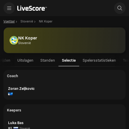
Voetbal
Slovenië
NK Koper
NK Koper
Slovenië
rijden
Uitslagen
Standen
Selectie
Spelersstatistieken
Tea
Coach
Zoran Zeljkovic
Keepers
Luka Bas
#1
Slovenië