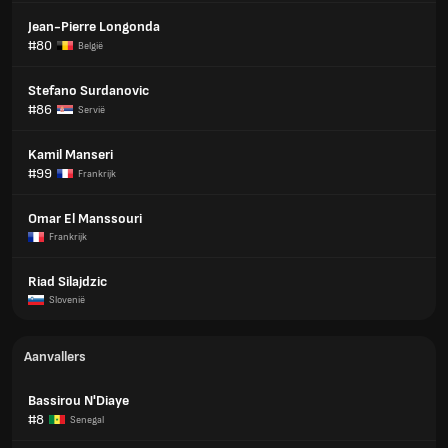
Jean-Pierre Longonda
#80
België
Stefano Surdanovic
#86
Servië
Kamil Manseri
#99
Frankrijk
Omar El Manssouri
Frankrijk
Riad Silajdzic
Slovenië
Aanvallers
Bassirou N'Diaye
#8
Senegal