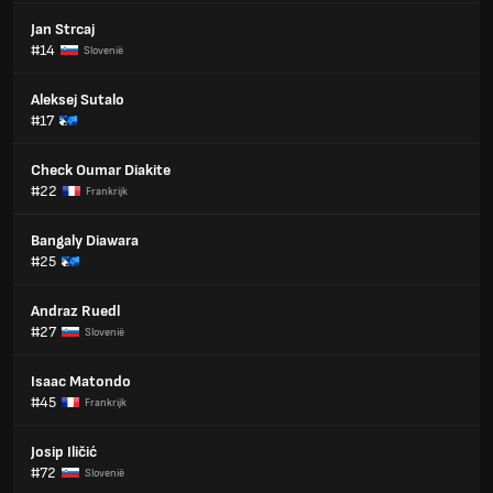
Jan Strcaj
#14
Slovenië
Aleksej Sutalo
#17
Check Oumar Diakite
#22
Frankrijk
Bangaly Diawara
#25
Andraz Ruedl
#27
Slovenië
Isaac Matondo
#45
Frankrijk
Josip Iličić
#72
Slovenië