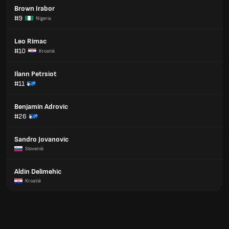
Brown Irabor
#9
Nigeria
Leo Rimac
#10
Kroatië
Ilann Petrsiot
#11
Benjamin Adrovic
#26
Sandro Jovanovic
Slovenië
Aldin Delimehic
Kroatië