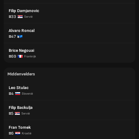
Filip Damjanovic
#33
Servië
Alvaro Roncal
#47
Brice Negouai
#69
Frankrijk
Middenvelders
Leo Stulac
#4
Slovenië
Filip Backulja
#5
Servië
Fran Tomek
#6
Kroatië