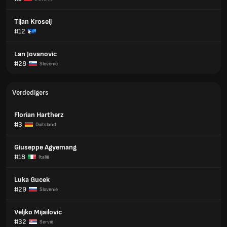
Tijan Kroselj
#12
Lan Jovanovic
#28
Slovenië
Verdedigers
Florian Hartherz
#3
Duitsland
Giuseppe Agyemang
#18
Italië
Luka Gucek
#29
Slovenië
Veljko Mijailovic
#32
Servië