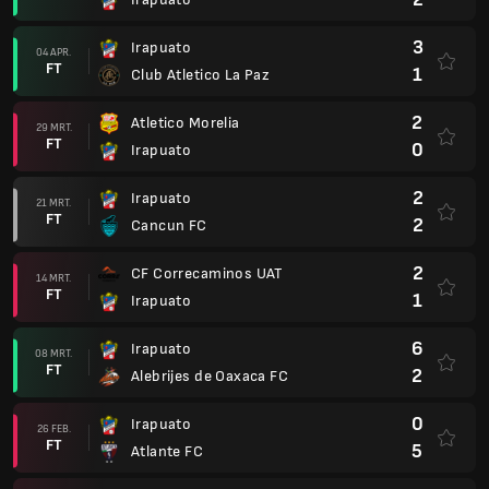
3
Irapuato
04 APR.
FT
1
Club Atletico La Paz
2
Atletico Morelia
29 MRT.
FT
0
Irapuato
2
Irapuato
21 MRT.
FT
2
Cancun FC
2
CF Correcaminos UAT
14 MRT.
FT
1
Irapuato
6
Irapuato
08 MRT.
FT
2
Alebrijes de Oaxaca FC
0
Irapuato
26 FEB.
FT
5
Atlante FC