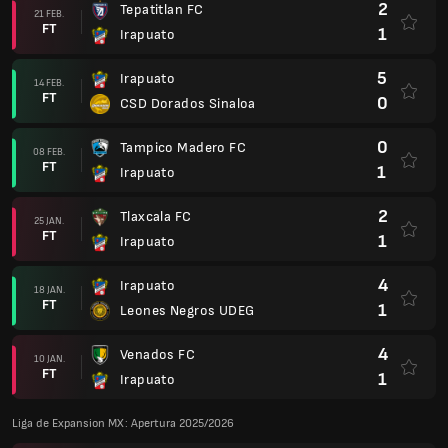
2
Tepatitlan FC
21 FEB.
FT
1
Irapuato
5
Irapuato
14 FEB.
FT
0
CSD Dorados Sinaloa
0
Tampico Madero FC
08 FEB.
FT
1
Irapuato
2
Tlaxcala FC
25 JAN.
FT
1
Irapuato
4
Irapuato
18 JAN.
FT
1
Leones Negros UDEG
4
Venados FC
10 JAN.
FT
1
Irapuato
Liga de Expansion MX: Apertura 2025/2026