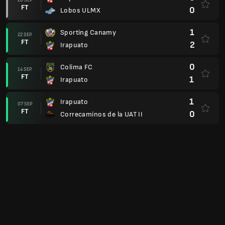
FT
0
Lobos ULMX
1
Sporting Canamy
22 SEP.
FT
2
Irapuato
0
Colima FC
14 SEP.
FT
1
Irapuato
1
Irapuato
07 SEP.
FT
0
Correcaminos de la UAT II