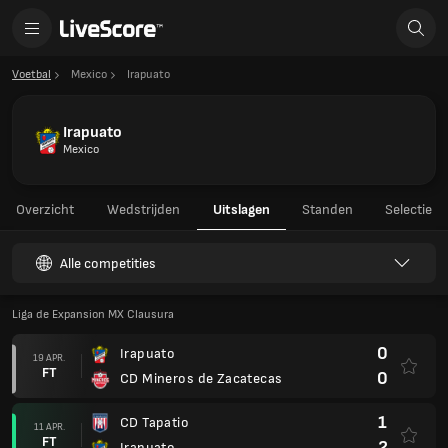
Voetbal
Mexico
Irapuato
Irapuato
Mexico
Overzicht
Wedstrijden
Uitslagen
Standen
Selectie
Alle competities
Liga de Expansion MX Clausura
0
Irapuato
19 APR.
FT
0
CD Mineros de Zacatecas
1
CD Tapatio
11 APR.
FT
2
Irapuato