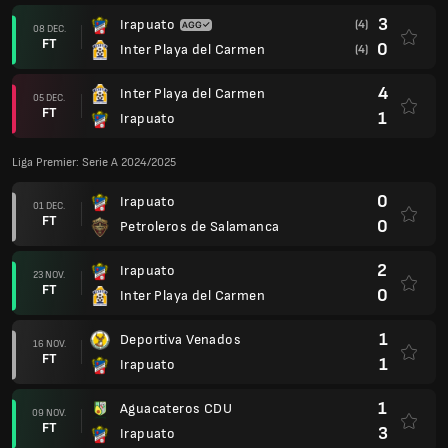
3
Irapuato
(4)
08 DEC.
FT
0
Inter Playa del Carmen
(4)
4
Inter Playa del Carmen
05 DEC.
FT
1
Irapuato
Liga Premier: Serie A 2024/2025
0
Irapuato
01 DEC.
FT
0
Petroleros de Salamanca
2
Irapuato
23 NOV.
FT
0
Inter Playa del Carmen
1
Deportiva Venados
16 NOV.
FT
1
Irapuato
1
Aguacateros CDU
09 NOV.
FT
3
Irapuato