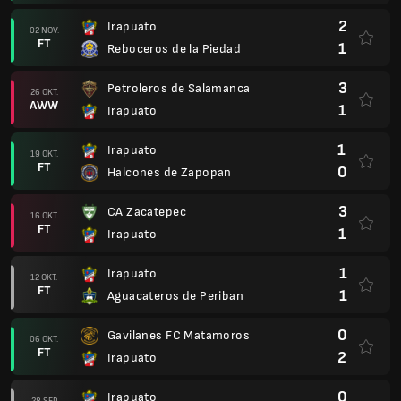
2
Irapuato
02 NOV.
FT
1
Reboceros de la Piedad
3
Petroleros de Salamanca
26 OKT.
AWW
1
Irapuato
1
Irapuato
19 OKT.
FT
0
Halcones de Zapopan
3
CA Zacatepec
16 OKT.
FT
1
Irapuato
1
Irapuato
12 OKT.
FT
1
Aguacateros de Periban
0
Gavilanes FC Matamoros
06 OKT.
FT
2
Irapuato
0
Irapuato
28 SEP.