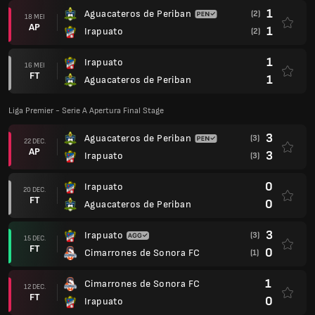
1
Aguacateros de Periban
(2)
18 MEI
AP
1
Irapuato
(2)
1
Irapuato
16 MEI
FT
1
Aguacateros de Periban
Liga Premier - Serie A Apertura Final Stage
3
Aguacateros de Periban
(3)
22 DEC.
AP
3
Irapuato
(3)
0
Irapuato
20 DEC.
FT
0
Aguacateros de Periban
3
Irapuato
(3)
15 DEC.
FT
0
Cimarrones de Sonora FC
(1)
1
Cimarrones de Sonora FC
12 DEC.
FT
0
Irapuato