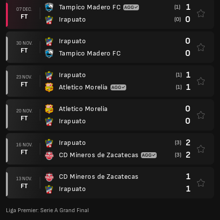
1
Tampico Madero FC
(1)
07 DEC.
FT
0
Irapuato
(0)
0
Irapuato
30 NOV.
FT
0
Tampico Madero FC
1
Irapuato
(1)
23 NOV.
FT
1
Atletico Morelia
(1)
0
Atletico Morelia
20 NOV.
FT
0
Irapuato
2
Irapuato
(3)
16 NOV.
FT
2
CD Mineros de Zacatecas
(3)
1
CD Mineros de Zacatecas
13 NOV.
FT
1
Irapuato
Liga Premier: Serie A Grand Final