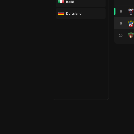
Italië
8
Duitsland
9
10