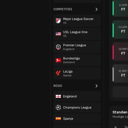
11 APR.
FT
COMPETITIES
Major League Soccer
VS
04 APR.
FT
USL League One
VS
Premier League
29 MRT.
Engeland
FT
Bundesliga
Duitsland
21 MRT.
LaLiga
FT
Spanje
REGIO
Engeland
Champions League
Standen
Huidige L
Spanje
#
Te