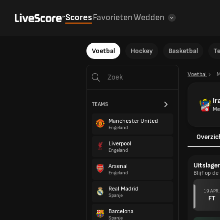
Scores
Favorieten
Wedden
Voetbal
Hockey
Basketbal
T
Voetbal
M
Ir
TEAMS
Me
Manchester United
Engeland
Overzic
Liverpool
Engeland
Uitslage
Arsenal
Blijf op d
Engeland
Real Madrid
19 APR.
Spanje
FT
Barcelona
Spanje