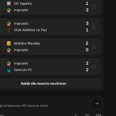
1
CD Tapatio
2
Irapuato
3
Irapuato
1
Club Atletico La Paz
2
Atletico Morelia
0
Irapuato
2
Irapuato
2
Cancun FC
Bekijk alle recente resultaten
iga de Expansion MX Clausura stand
am
P
DS
PTN
W