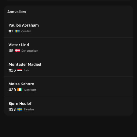
Aanvallers
Paulos Abraham
#7
Zweden
Victor Lind
#9
Denemarken
Montader Madjed
#26
Irak
Moise Kabore
#29
Ivoorkust
Bjorn Hedlof
#33
Zweden