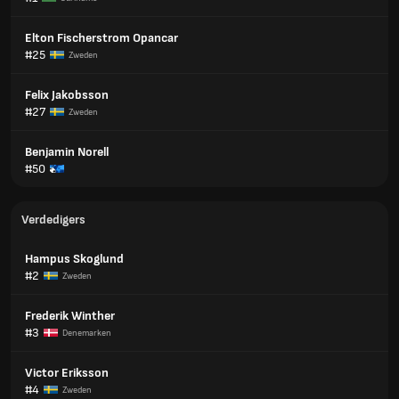
Elton Fischerstrom Opancar
#25
Zweden
Felix Jakobsson
#27
Zweden
Benjamin Norell
#50
Verdedigers
Hampus Skoglund
#2
Zweden
Frederik Winther
#3
Denemarken
Victor Eriksson
#4
Zweden