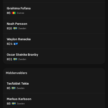
Ibrahima Fofana
#6
Guinee
Noah Persson
#16
Zweden
Waylon Renecke
#24
Oscar Steinke Branby
#31
Zweden
Middenvelders
Tesfaldet Tekie
#5
Zweden
Markus Karlsson
#8
Zweden