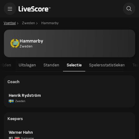
Voetbal
Zweden
Hammarby
Hammarby
Zweden
rijden
Uitslagen
Standen
Selectie
Spelersstatistieken
Tea
Coach
Henrik Rydström
Zweden
Keepers
Warner Hahn
#1
Suriname