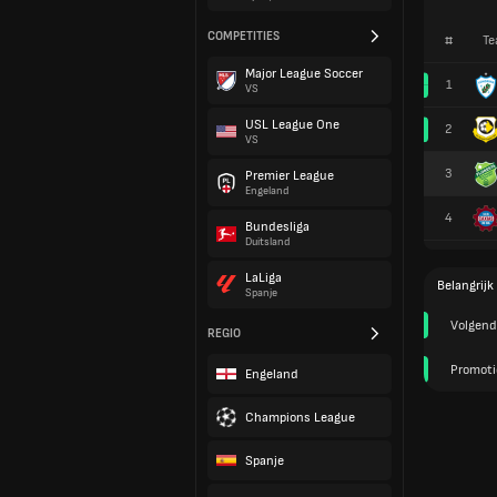
COMPETITIES
#
Te
Major League Soccer
1
VS
USL League One
2
VS
3
Premier League
Engeland
4
Bundesliga
Duitsland
LaLiga
Belangrijk
Spanje
Volgend
REGIO
Promoti
Engeland
Champions League
Spanje