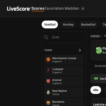
Scores
Favorieten
Wedden
Voetbal
Hockey
Basketbal
T
Voetbal
B
Fl
TEAMS
Bra
Manchester United
Engeland
Overzic
Liverpool
Engeland
Seri
Arsenal
Engeland
Alle
Real Madrid
Spanje
Barcelona
Laatste 
Spanje