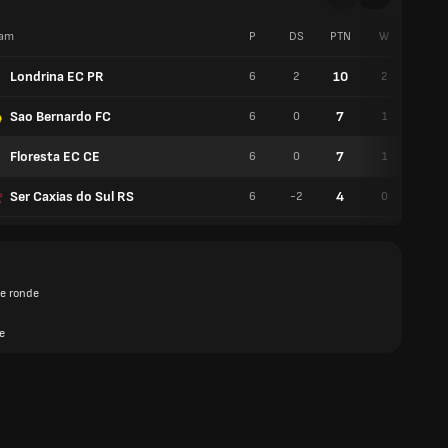
am
P
DS
PTN
W
G
Londrina EC PR
10
6
2
2
4
Sao Bernardo FC
7
6
0
1
4
Floresta EC CE
7
6
0
1
4
Ser Caxias do Sul RS
4
6
-2
0
4
e ronde
e