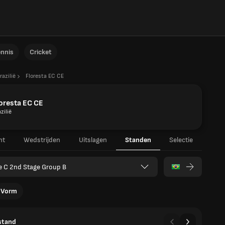
ennis
Cricket
razilië
Floresta EC CE
oresta EC CE
zilië
ht
Wedstrijden
Uitslagen
Standen
Selectie
e C 2nd Stage Group B
Vorm
stand