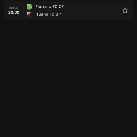
Floresta EC CE
29 AUG.
20:00
Ituano FC SP
Favori