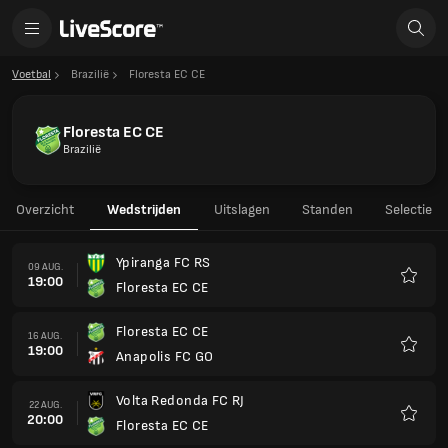
Voetbal
Brazilië
Floresta EC CE
Floresta EC CE
Brazilië
Overzicht
Wedstrijden
Uitslagen
Standen
Selectie
Ypiranga FC RS
09 AUG.
19:00
Floresta EC CE
Favori
Floresta EC CE
16 AUG.
19:00
Anapolis FC GO
Favori
Volta Redonda FC RJ
22 AUG.
20:00
Floresta EC CE
Favori