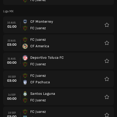
Favori
Liga MX
CF Monterrey
16 AUG.
01:00
FC Juarez
Favori
FC Juarez
22 AUG.
03:00
CF America
Favori
Deportivo Toluca FC
31 AUG.
00:00
FC Juarez
Favori
FC Juarez
05 SEP.
03:00
CF Pachuca
Favori
Santos Laguna
14 SEP.
00:00
FC Juarez
Favori
FC Juarez
19 SEP.
03:00