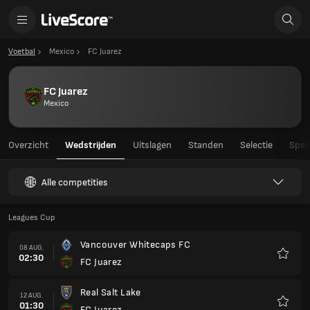
Voetbal
Mexico
FC Juarez
FC Juarez
Mexico
Overzicht
Wedstrijden
Uitslagen
Standen
Selectie
Spel
Alle competities
Leagues Cup
Vancouver Whitecaps FC
08 AUG.
02:30
FC Juarez
Favori
Real Salt Lake
12 AUG.
01:30
FC Juarez