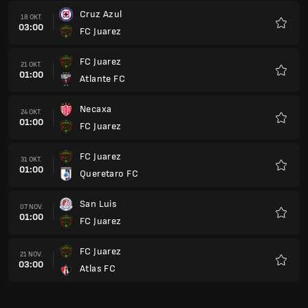
San Luis
07 NOV.
01:00
FC Juarez
Favori
FC Juarez
21 NOV.
03:00
Atlas FC
Favori